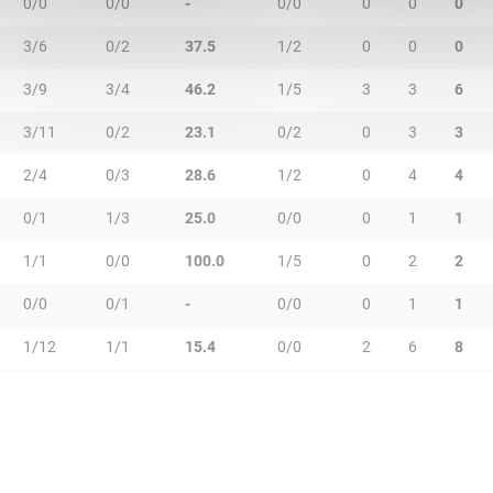
0/0
0/0
-
0/0
0
0
0
3/6
0/2
37.5
1/2
0
0
0
3/9
3/4
46.2
1/5
3
3
6
3/11
0/2
23.1
0/2
0
3
3
2/4
0/3
28.6
1/2
0
4
4
0/1
1/3
25.0
0/0
0
1
1
1/1
0/0
100.0
1/5
0
2
2
0/0
0/1
-
0/0
0
1
1
1/12
1/1
15.4
0/0
2
6
8