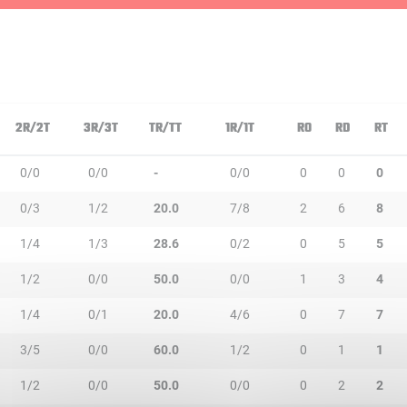
2R/2T
3R/3T
TR/TT
1R/1T
RO
RD
RT
0/0
0/0
-
0/0
0
0
0
0/3
1/2
20.0
7/8
2
6
8
1/4
1/3
28.6
0/2
0
5
5
1/2
0/0
50.0
0/0
1
3
4
1/4
0/1
20.0
4/6
0
7
7
3/5
0/0
60.0
1/2
0
1
1
1/2
0/0
50.0
0/0
0
2
2