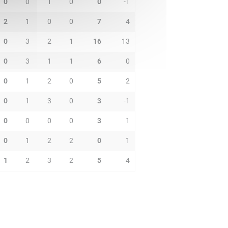
0
0
1
0
0
-1
2
1
0
0
7
4
0
3
2
1
16
13
0
3
1
1
6
0
0
1
2
0
5
2
0
1
3
0
3
-1
0
0
0
0
3
1
0
1
2
2
0
1
1
2
3
2
5
4