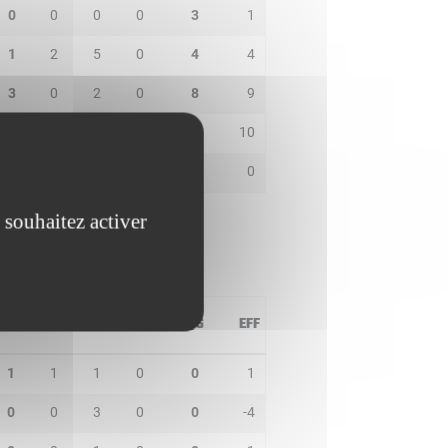
0
0
0
0
3
1
1
2
5
0
4
4
3
0
2
0
8
9
2
0
5
0
11
10
0
0
0
0
0
0
 souhaitez activer
PD
IN
BP
CO
PTS
EFF
1
1
1
0
0
1
0
0
3
0
0
-4