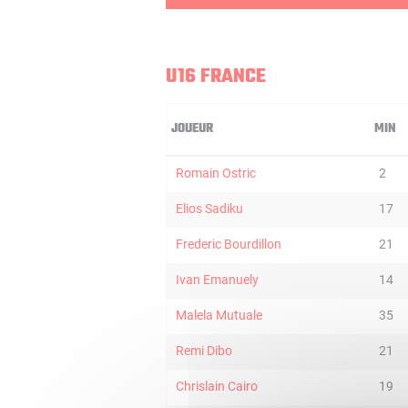
U16 FRANCE
JOUEUR
MIN
Romain Ostric
2
Elios Sadiku
17
Frederic Bourdillon
21
Ivan Emanuely
14
Malela Mutuale
35
Remi Dibo
21
Chrislain Cairo
19