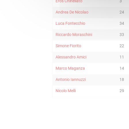
Eros Chinellato
3
Andrea De Nicolao
24
Luca Fontecchio
34
Riccardo Moraschini
33
Simone Fiorito
22
Alessandro Amici
11
Marco Maganza
14
Antonio Iannuzzi
18
Nicolo Melli
29