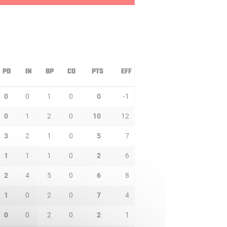
PD
IN
BP
CO
PTS
EFF
0
0
1
0
0
-1
0
1
2
0
10
12
3
2
1
0
5
7
1
1
1
0
2
6
2
4
5
0
6
8
1
0
2
0
7
4
0
0
2
0
2
1