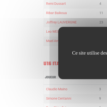
Remi Dussart
4
Ribar Baikoua
11
Joffrey LAUVERGNE
23
Leo WESTERMANN
31
Mael Amenyedzi
3
Ce site utilise d
U16 ITALY
JOUEUR
MIN
Claudio Maino
3
Simone Centanni
9