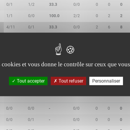
0/1
1/2
33.3
0/0
0
0
0
1/1
0/0
100.0
2/2
0
2
2
4/11
0/1
33.3
0/0
2
6
8
1/1
2/6
42.9
3/4
2
5
7
0/1
0/0
-
0/0
0
1
1
es cookies et vous donne le contrôle sur ceux que vous
Tout accepter
Tout refuser
Personnaliser
2R/2T
3R/3T
TR/TT
1R/1T
RO
RD
RT
0/0
0/0
-
0/0
0
0
0
0/0
0/1
-
0/0
0
0
0