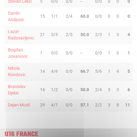
Stevan Lekic
5
0/0
0/0
-
0/0
0
0
0
Danilo
15
1/1
2/4
60.0
0/0
0
0
0
Andjusic
Lazar
21
3/5
2/5
50.0
2/3
1
3
4
Radosavljevic
Bogdan
1
0/0
0/0
-
0/0
1
0
1
Jovanovic
Nikola
14
4/6
0/0
66.7
5/6
1
4
5
Rondovic
Branislav
16
1/2
0/0
50.0
2/4
3
3
6
Djekic
Dejan Musli
29
4/7
0/0
57.1
2/2
3
8
11
U16 FRANCE