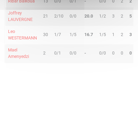
Ribar Baikoua
13
0/0
0/1
-
0/0
0
2
2
Joffrey
21
2/10
0/0
20.0
1/2
3
2
5
LAUVERGNE
Leo
30
1/7
1/5
16.7
1/5
1
2
3
WESTERMANN
Mael
2
0/1
0/0
-
0/0
0
0
0
Amenyedzi