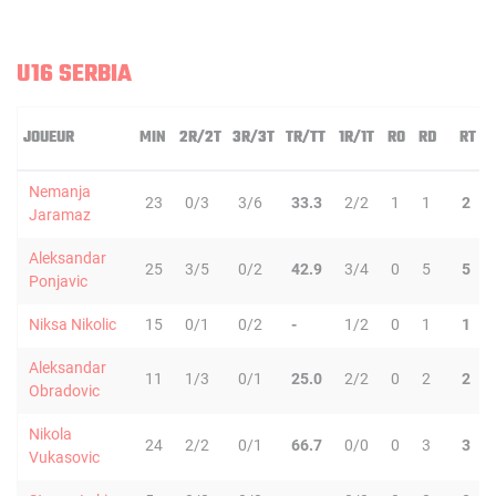
U16 SERBIA
JOUEUR
MIN
2R/2T
3R/3T
TR/TT
1R/1T
RO
RD
RT
Nemanja
23
0/3
3/6
33.3
2/2
1
1
2
Jaramaz
Aleksandar
25
3/5
0/2
42.9
3/4
0
5
5
Ponjavic
Niksa Nikolic
15
0/1
0/2
-
1/2
0
1
1
Aleksandar
11
1/3
0/1
25.0
2/2
0
2
2
Obradovic
Nikola
24
2/2
0/1
66.7
0/0
0
3
3
Vukasovic