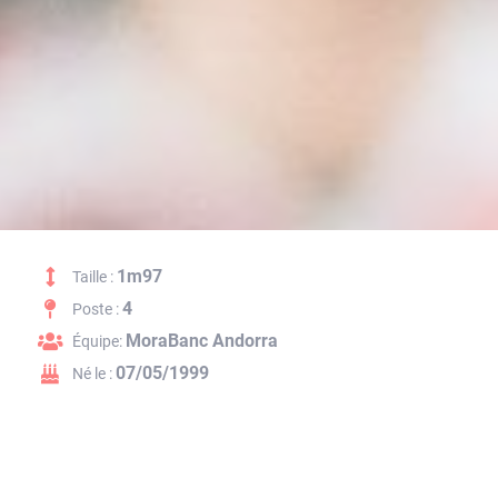
1m97
Taille :
4
Poste :
MoraBanc Andorra
Équipe:
07/05/1999
Né le :