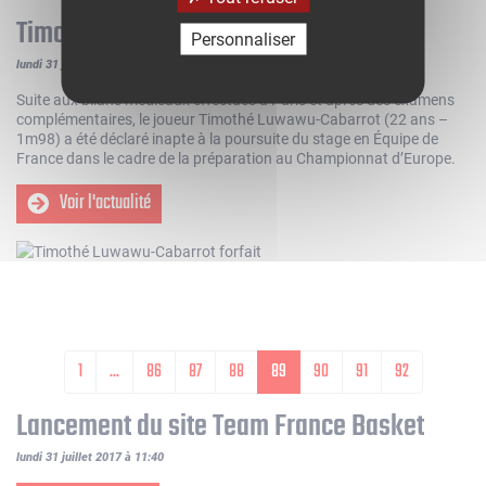
Timothé Luwawu-Cabarrot forfait
Personnaliser
lundi 31 juillet 2017 à 16:01
Suite aux bilans médicaux effectués à Paris et après des examens
complémentaires, le joueur Timothé Luwawu-Cabarrot (22 ans –
1m98) a été déclaré inapte à la poursuite du stage en Équipe de
France dans le cadre de la préparation au Championnat d’Europe.
Voir l'actualité
1
...
86
87
88
89
90
91
92
Lancement du site Team France Basket
lundi 31 juillet 2017 à 11:40