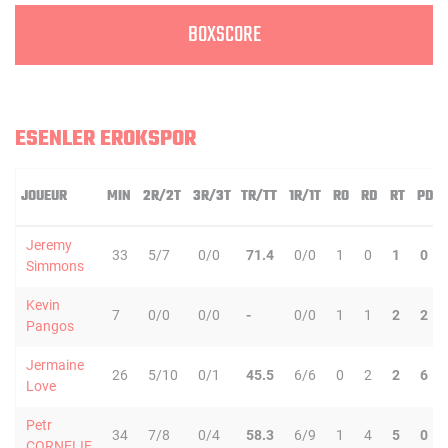
BOXSCORE
ESENLER EROKSPOR
JOUEUR
MIN
2R/2T
3R/3T
TR/TT
1R/1T
RO
RD
RT
PD
Jeremy
33
5/7
0/0
71.4
0/0
1
0
1
0
Simmons
Kevin
7
0/0
0/0
-
0/0
1
1
2
2
Pangos
Jermaine
26
5/10
0/1
45.5
6/6
0
2
2
6
Love
Petr
34
7/8
0/4
58.3
6/9
1
4
5
0
CORNELIE