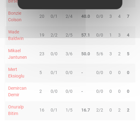
Birsen
Bonzie
20
0/1
2/4
40.0
0/0
3
4
7
1
Colson
Wade
19
2/2
2/5
57.1
0/0
1
3
4
8
Baldwin
Mikael
23
0/0
3/6
50.0
5/6
3
2
5
2
Jantunen
Mert
5
0/1
0/0
-
0/0
0
0
0
0
Eksioglu
Demircan
2
0/0
0/0
-
0/0
0
0
0
0
Demir
Onuralp
16
0/1
1/5
16.7
2/2
0
2
2
0
Bitim