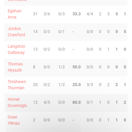
Egehan
31
3/6
0/3
33.3
4/4
2
3
5
1
Arna
Jordon
14
0/3
0/1
-
0/0
0
0
0
5
Crawford
Langston
13
0/2
0/0
-
0/0
0
1
1
0
Galloway
Thomas
8
0/0
1/2
50.0
0/0
0
0
0
0
Akyazili
Tre'shawn
20
0/2
1/2
25.0
3/3
0
2
2
1
Thurman
Ahmet
12
4/5
0/0
80.0
0/1
1
0
1
2
Duverioglu
Ozan
2
0/0
0/0
-
0/0
0
1
1
0
Yilmaz