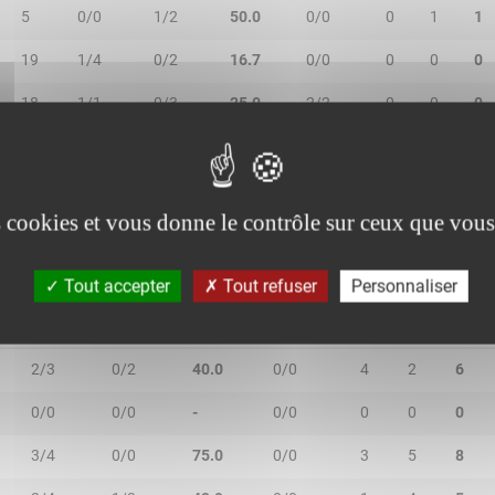
5
0/0
1/2
50.0
0/0
0
1
1
19
1/4
0/2
16.7
0/0
0
0
0
18
1/1
0/3
25.0
2/2
0
0
0
19
1/4
0/0
25.0
0/0
4
1
5
es cookies et vous donne le contrôle sur ceux que vous
Tout accepter
Tout refuser
Personnaliser
2R/2T
3R/3T
TR/TT
1R/1T
RO
RD
RT
2/3
0/2
40.0
0/0
4
2
6
0/0
0/0
-
0/0
0
0
0
3/4
0/0
75.0
0/0
3
5
8