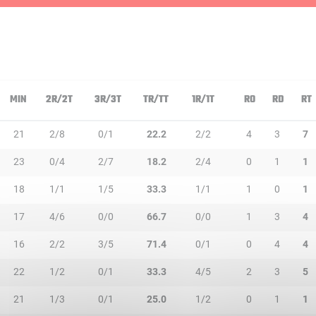
MIN
2R/2T
3R/3T
TR/TT
1R/1T
RO
RD
RT
21
2/8
0/1
22.2
2/2
4
3
7
23
0/4
2/7
18.2
2/4
0
1
1
18
1/1
1/5
33.3
1/1
1
0
1
17
4/6
0/0
66.7
0/0
1
3
4
16
2/2
3/5
71.4
0/1
0
4
4
22
1/2
0/1
33.3
4/5
2
3
5
21
1/3
0/1
25.0
1/2
0
1
1