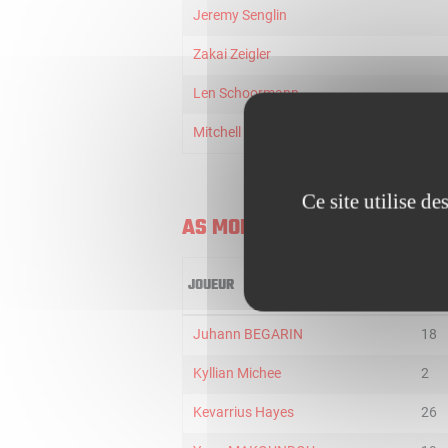
Jeremy Senglin
Zakai Zeigler
Len Schoormann
Mitchell Puttkammer-Saxen
Ce site utilise d
AS MONACO
JOUEUR
MIN
Juhann BEGARIN
18
Kyllian Michee
2
Kevarrius Hayes
26