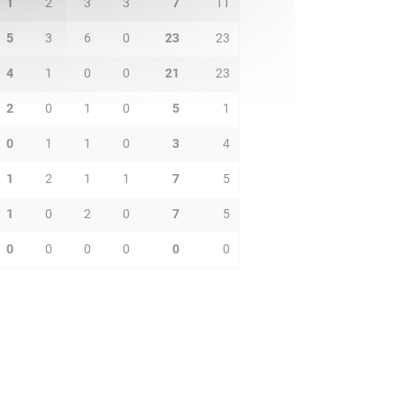
1
2
3
3
7
11
5
3
6
0
23
23
4
1
0
0
21
23
2
0
1
0
5
1
0
1
1
0
3
4
1
2
1
1
7
5
1
0
2
0
7
5
0
0
0
0
0
0