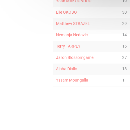
Yoan MAKOUNDOU
19
Elie OKOBO
30
Matthew STRAZEL
29
Nemanja Nedovic
14
Terry TARPEY
16
Jaron Blossomgame
27
Alpha Diallo
18
Yssam Moungalla
1