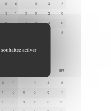
0
0
1
0
3
2
5
1
3
0
2
0
2
1
4
0
4
0
2
1
4
2
2
5
 souhaitez activer
PD
IN
BP
CO
PTS
EFF
0
0
1
0
4
6
1
0
0
0
0
1
1
0
3
4
6
15