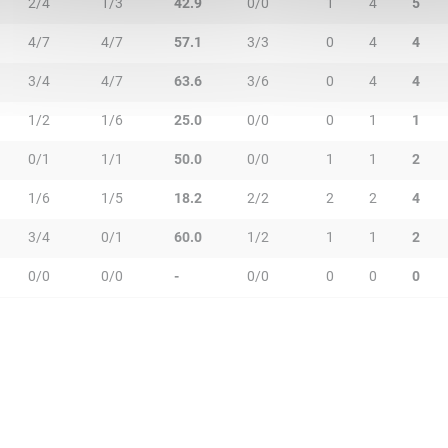
2/4
1/3
42.9
0/0
1
4
5
4/7
4/7
57.1
3/3
0
4
4
3/4
4/7
63.6
3/6
0
4
4
1/2
1/6
25.0
0/0
0
1
1
0/1
1/1
50.0
0/0
1
1
2
1/6
1/5
18.2
2/2
2
2
4
3/4
0/1
60.0
1/2
1
1
2
0/0
0/0
-
0/0
0
0
0