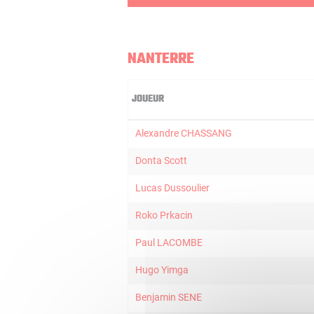
NANTERRE
JOUEUR
Alexandre CHASSANG
Donta Scott
Lucas Dussoulier
Roko Prkacin
Paul LACOMBE
Hugo Yimga
Benjamin SENE