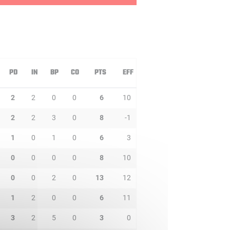
PD
IN
BP
CO
PTS
EFF
2
2
0
0
6
10
2
2
3
0
8
-1
1
0
1
0
6
3
0
0
0
0
8
10
0
0
2
0
13
12
1
2
0
0
6
11
3
2
5
0
3
0