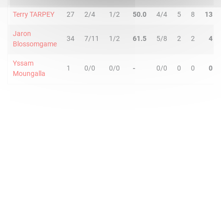
Terry TARPEY
27
2/4
1/2
50.0
4/4
5
8
13
Jaron
34
7/11
1/2
61.5
5/8
2
2
4
Blossomgame
Yssam
1
0/0
0/0
-
0/0
0
0
0
Moungalla