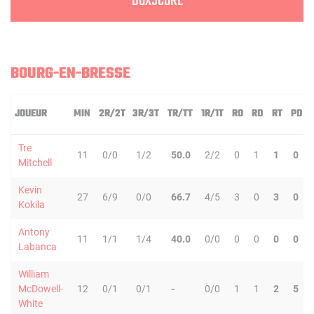
BOXSCORE
BOURG-EN-BRESSE
JOUEUR
MIN
2R/2T
3R/3T
TR/TT
1R/1T
RO
RD
RT
PD
Tre
11
0/0
1/2
50.0
2/2
0
1
1
0
Mitchell
Kevin
27
6/9
0/0
66.7
4/5
3
0
3
0
Kokila
Antony
11
1/1
1/4
40.0
0/0
0
0
0
0
Labanca
William
McDowell-
12
0/1
0/1
-
0/0
1
1
2
5
White