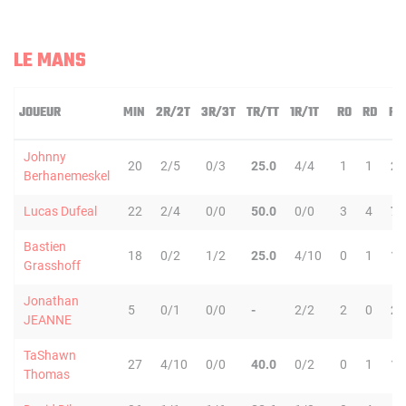
LE MANS
JOUEUR
MIN
2R/2T
3R/3T
TR/TT
1R/1T
RO
RD
RT
Johnny
20
2/5
0/3
25.0
4/4
1
1
2
Berhanemeskel
Lucas Dufeal
22
2/4
0/0
50.0
0/0
3
4
7
Bastien
18
0/2
1/2
25.0
4/10
0
1
1
Grasshoff
Jonathan
5
0/1
0/0
-
2/2
2
0
2
JEANNE
TaShawn
27
4/10
0/0
40.0
0/2
0
1
1
Thomas