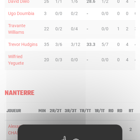
David Dileo
26
1/1
1/6
28.6
1/2
0
4
4
Ugo Doumbia
3
0/0
0/2
-
0/0
0
0
0
Travante
22
0/2
0/4
-
0/0
1
2
3
Williams
Trevor Hudgins
35
3/6
3/12
33.3
5/7
0
4
4
Wilfried
20
0/3
0/0
-
0/0
0
4
4
Yeguete
NANTERRE
JOUEUR
MIN
2R/2T
3R/3T
TR/TT
1R/1T
RO
RD
RT
P
Alexandre
20
1/2
1/1
66.7
1/4
0
2
2
CHASSANG