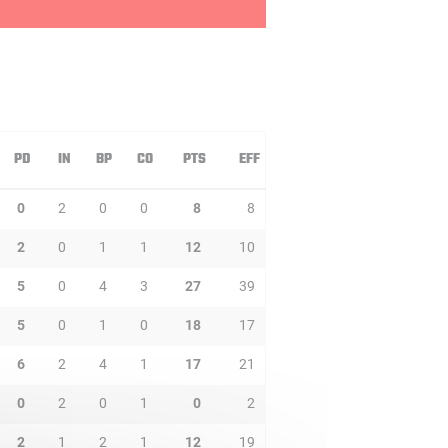
PD
IN
BP
CO
PTS
EFF
0
2
0
0
8
8
2
0
1
1
12
10
5
0
4
3
27
39
5
0
1
0
18
17
6
2
4
1
17
21
0
2
0
1
0
2
2
1
2
1
12
19