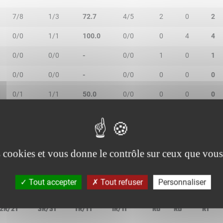
7/8
1/3
72.7
4/5
2
0
2
0/0
1/1
100.0
0/0
0
4
4
0/0
0/0
-
0/0
1
0
1
0/0
0/0
-
0/0
0
0
0
0/1
1/1
50.0
0/0
0
0
0
0/0
1/1
100.0
0/0
0
0
0
1/2
0/0
50.0
0/0
0
1
1
es cookies et vous donne le contrôle sur ceux que vous
Tout accepter
Tout refuser
Personnaliser
2R/2T
3R/3T
TR/TT
1R/1T
RO
RD
RT