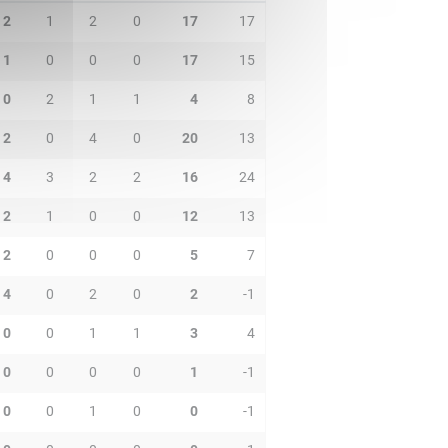
2
1
2
0
17
17
1
0
0
0
17
15
0
2
1
1
4
8
2
0
4
0
20
13
4
3
2
2
16
24
2
1
0
0
12
13
2
0
0
0
5
7
4
0
2
0
2
-1
0
0
1
1
3
4
0
0
0
0
1
-1
0
0
1
0
0
-1