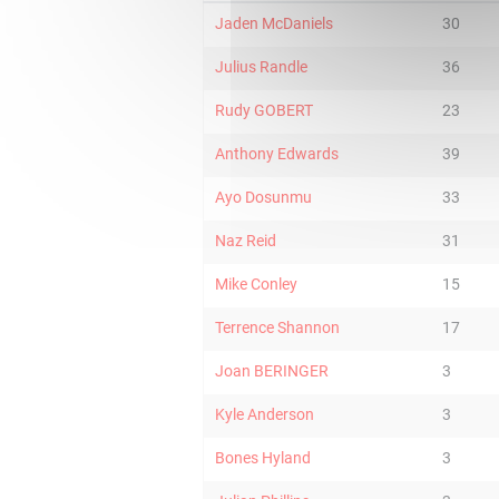
Jaden McDaniels
30
Julius Randle
36
Rudy GOBERT
23
Anthony Edwards
39
Ayo Dosunmu
33
Naz Reid
31
Mike Conley
15
Terrence Shannon
17
Joan BERINGER
3
Kyle Anderson
3
Bones Hyland
3