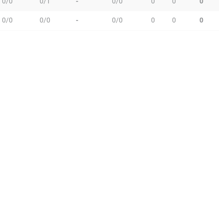
0/0
0/1
-
0/0
0
0
0
0/0
0/0
-
0/0
0
0
0