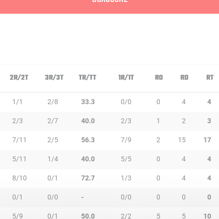
2R/2T
3R/3T
TR/TT
1R/1T
RO
RD
RT
1/1
2/8
33.3
0/0
0
4
4
2/3
2/7
40.0
2/3
1
2
3
7/11
2/5
56.3
7/9
2
15
17
5/11
1/4
40.0
5/5
0
4
4
8/10
0/1
72.7
1/3
0
4
4
0/1
0/0
-
0/0
0
0
0
5/9
0/1
50.0
2/2
5
5
10