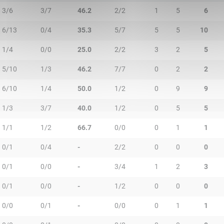
3/6
3/7
46.2
2/2
1
5
6
6/13
0/4
35.3
5/7
5
5
10
1/4
0/0
25.0
2/2
3
2
5
5/10
1/3
46.2
7/7
0
2
2
6/10
1/4
50.0
1/2
0
9
9
1/3
3/7
40.0
1/2
0
5
5
1/1
1/2
66.7
0/0
0
1
1
0/1
0/4
-
2/2
0
0
0
0/1
0/0
-
3/4
1
2
3
0/1
0/0
-
1/2
0
0
0
0/0
0/1
-
0/0
0
1
1