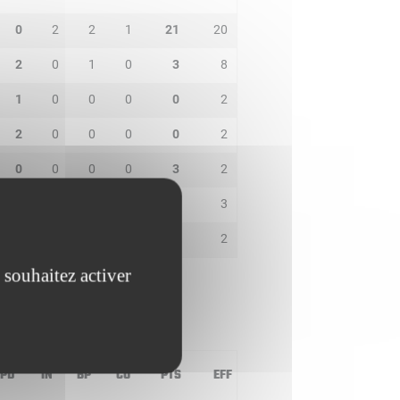
0
2
2
1
21
20
2
0
1
0
3
8
1
0
0
0
0
2
2
0
0
0
0
2
0
0
0
0
3
2
0
0
0
0
3
3
0
0
0
0
2
2
 souhaitez activer
PD
IN
BP
CO
PTS
EFF