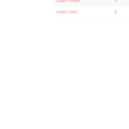
Julian Phillips
3
Jaylen Clark
3