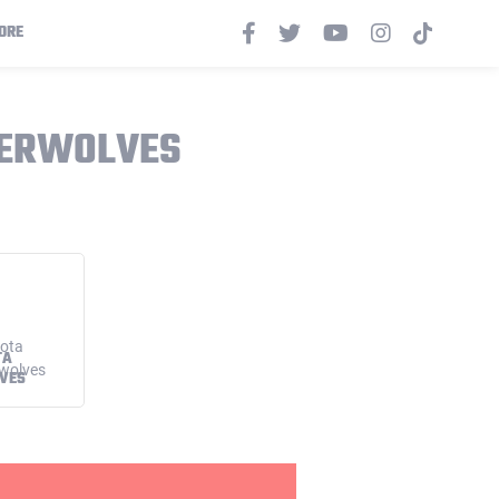
ORE
BERWOLVES
TA
VES