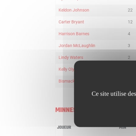
Keldon Johnson
22
Carter Bryant
12
Harrison Barnes
4
Jordan McLaughlin
3
Lindy Waters
2
Kelly Olynyk
2
Bismack Biyombo
2
Ce site utilise d
MINNESOTA TIMBERWOLVES
JOUEUR
MIN