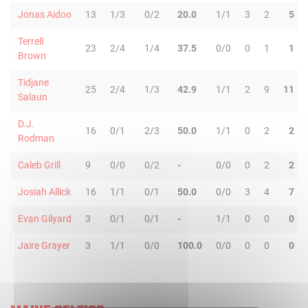
Jonas Aidoo
13
1/3
0/2
20.0
1/1
3
2
5
Terrell
23
2/4
1/4
37.5
0/0
0
1
1
Brown
Tidjane
25
2/4
1/3
42.9
1/1
2
9
11
Salaun
D.J.
16
0/1
2/3
50.0
1/1
0
2
2
Rodman
Caleb Grill
9
0/0
0/2
-
0/0
0
2
2
Josiah Allick
16
1/1
0/1
50.0
0/0
3
4
7
Evan Gilyard
3
0/1
0/1
-
1/1
0
0
0
Jaire Grayer
3
1/1
0/0
100.0
0/0
0
0
0