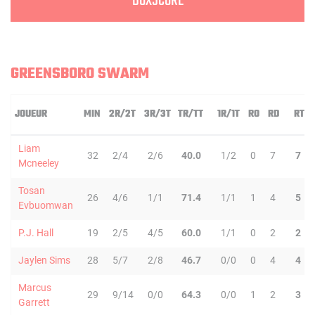
BOXSCORE
GREENSBORO SWARM
JOUEUR
MIN
2R/2T
3R/3T
TR/TT
1R/1T
RO
RD
RT
Liam
32
2/4
2/6
40.0
1/2
0
7
7
Mcneeley
Tosan
26
4/6
1/1
71.4
1/1
1
4
5
Evbuomwan
P.J. Hall
19
2/5
4/5
60.0
1/1
0
2
2
Jaylen Sims
28
5/7
2/8
46.7
0/0
0
4
4
Marcus
29
9/14
0/0
64.3
0/0
1
2
3
Garrett