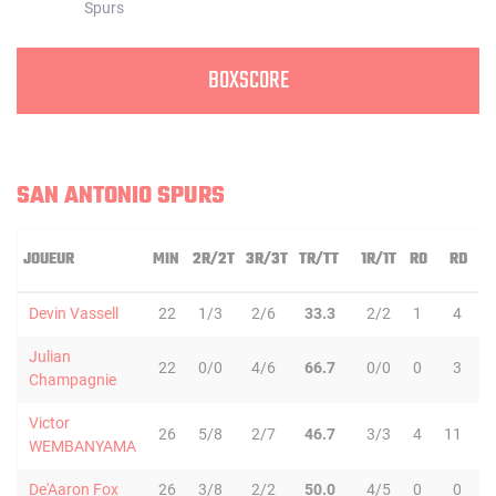
BOXSCORE
SAN ANTONIO SPURS
JOUEUR
MIN
2R/2T
3R/3T
TR/TT
1R/1T
RO
RD
Devin Vassell
22
1/3
2/6
33.3
2/2
1
4
Julian
22
0/0
4/6
66.7
0/0
0
3
Champagnie
Victor
26
5/8
2/7
46.7
3/3
4
11
1
WEMBANYAMA
De'Aaron Fox
26
3/8
2/2
50.0
4/5
0
0