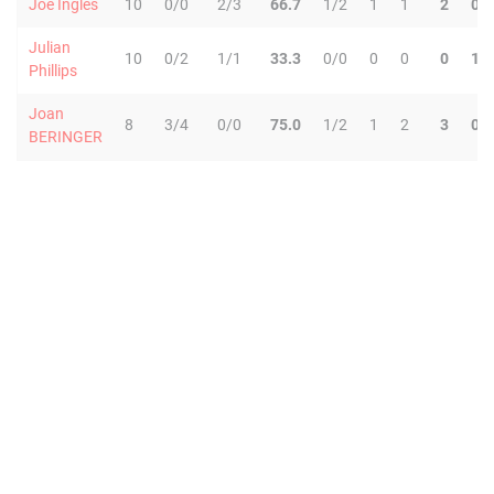
Joe Ingles
10
0/0
2/3
66.7
1/2
1
1
2
0
Julian
10
0/2
1/1
33.3
0/0
0
0
0
1
Phillips
Joan
8
3/4
0/0
75.0
1/2
1
2
3
0
BERINGER