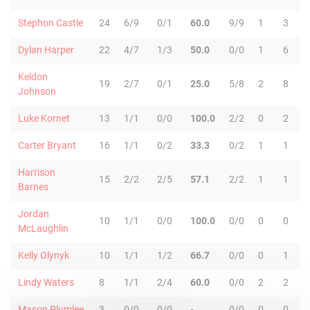
Stephon Castle
24
6/9
0/1
60.0
9/9
1
3
Dylan Harper
22
4/7
1/3
50.0
0/0
1
6
Keldon
19
2/7
0/1
25.0
5/8
2
8
1
Johnson
Luke Kornet
13
1/1
0/0
100.0
2/2
0
2
Carter Bryant
16
1/1
0/2
33.3
0/2
1
1
Harrison
15
2/2
2/5
57.1
2/2
1
1
Barnes
Jordan
10
1/1
0/0
100.0
0/0
0
0
McLaughlin
Kelly Olynyk
10
1/1
1/2
66.7
0/0
0
1
Lindy Waters
8
1/1
2/4
60.0
0/0
2
2
Mason Plumlee
3
0/0
0/0
-
0/0
0
0