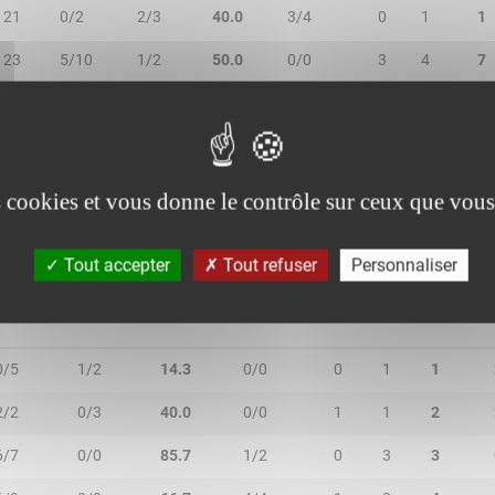
21
0/2
2/3
40.0
3/4
0
1
1
23
5/10
1/2
50.0
0/0
3
4
7
13
0/1
0/0
-
0/0
2
1
3
32
4/9
0/3
33.3
5/6
11
4
15
es cookies et vous donne le contrôle sur ceux que vous
Tout accepter
Tout refuser
Personnaliser
R/2T
3R/3T
TR/TT
1R/1T
RO
RD
RT
0/5
1/2
14.3
0/0
0
1
1
2/2
0/3
40.0
0/0
1
1
2
6/7
0/0
85.7
1/2
0
3
3