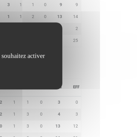
3
1
1
0
9
9
1
1
2
0
13
14
0
0
0
0
0
2
4
3
1
0
13
25
 souhaitez activer
PD
IN
BP
CO
PTS
EFF
2
1
1
0
3
0
2
1
3
0
4
3
0
1
3
0
13
12