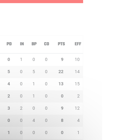
PD
IN
BP
CO
PTS
EFF
0
1
0
0
9
10
5
0
5
0
22
14
4
0
1
0
13
15
2
0
1
0
0
2
3
2
0
0
9
12
0
0
4
0
8
4
1
0
0
0
0
1