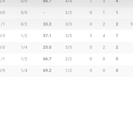
6/9
0/0
66.7
4/4
1
3
4
0/0
0/0
-
2/2
0
1
1
1/1
0/2
33.3
3/3
0
2
2
1
3/5
1/2
57.1
3/5
3
4
7
0/0
1/4
25.0
3/5
0
2
2
1/1
1/2
66.7
2/2
0
0
0
8/9
1/4
69.2
1/2
0
0
0