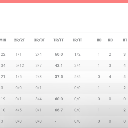
MIN
2R/2T
3R/3T
TR/TT
1R/1T
RO
RD
RT
22
1/1
2/4
60.0
1/2
1
2
3
34
5/12
3/7
42.1
3/4
1
3
4
21
1/5
2/3
37.5
5/5
0
4
4
3
0/0
0/1
-
0/0
1
1
2
19
0/1
3/4
60.0
0/0
0
0
0
10
4/5
0/1
66.7
0/0
1
1
2
3
0/0
0/0
-
0/0
0
0
0