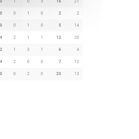
0
1
0
3
16
21
0
0
1
0
2
2
0
0
1
0
5
14
4
2
1
1
12
20
2
1
3
1
6
4
4
2
0
0
7
12
0
0
2
0
20
13