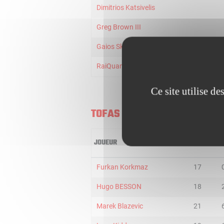
Dimitrios Katsivelis
Greg Brown III
Gaios Skordilis
RaiQuan Gray
Ce site utilise d
TOFAS BURSA
JOUEUR
MIN
2
Furkan Korkmaz
17
Hugo BESSON
18
Marek Blazevic
21