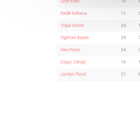
Lynn Kidd
19
Sadik Kabaca
11
Tolga Gecim
24
Yigitcan Saybir
29
Alex Perez
24
Ozgur Cengiz
16
Jordan Floyd
21