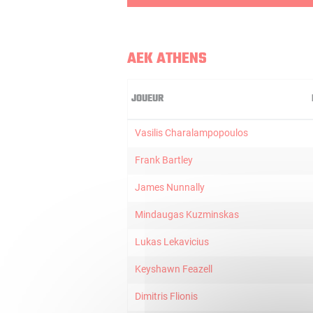
AEK ATHENS
JOUEUR
Vasilis Charalampopoulos
Frank Bartley
James Nunnally
Mindaugas Kuzminskas
Lukas Lekavicius
Keyshawn Feazell
Dimitris Flionis