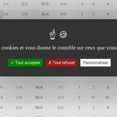
3/6
0/2
37.5
4/4
0
4
4
2/6
2/5
36.4
0/0
2
7
9
0/0
1/4
25.0
0/0
1
3
4
1/3
0/1
25.0
0/0
0
1
1
es cookies et vous donne le contrôle sur ceux que vous
Tout accepter
Tout refuser
Personnaliser
/2T
3R/3T
TR/TT
1R/1T
RO
RD
RT
/6
1/4
30.0
1/1
1
2
3
/4
3/8
50.0
2/4
0
10
10
/6
0/0
50.0
0/0
3
2
5