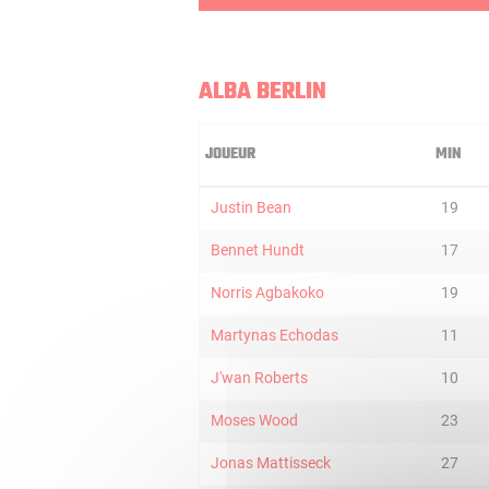
ALBA BERLIN
JOUEUR
MIN
Justin Bean
19
Bennet Hundt
17
Norris Agbakoko
19
Martynas Echodas
11
J'wan Roberts
10
Moses Wood
23
Jonas Mattisseck
27