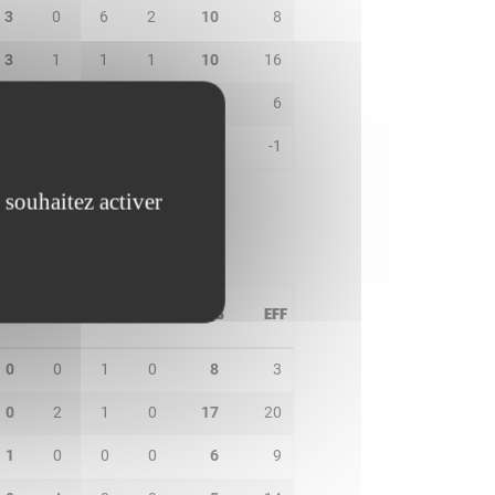
3
0
6
2
10
8
3
1
1
1
10
16
1
1
1
1
3
6
0
0
1
0
2
-1
 souhaitez activer
PD
IN
BP
CO
PTS
EFF
0
0
1
0
8
3
0
2
1
0
17
20
1
0
0
0
6
9