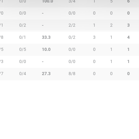
/1
0/0
100.0
3/4
1
5
6
/0
0/0
-
0/0
0
0
0
/1
0/2
-
2/2
1
2
3
/8
0/1
33.3
0/2
3
1
4
/5
0/5
10.0
0/0
0
1
1
/3
0/0
-
0/0
0
1
1
/7
0/4
27.3
8/8
0
0
0