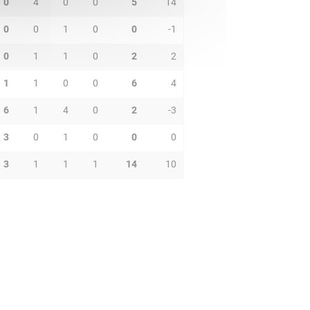
0
4
0
0
5
14
0
0
1
0
0
-1
0
1
1
0
2
2
1
1
0
0
6
4
6
1
4
0
2
-3
3
0
1
0
0
0
3
1
1
1
14
10