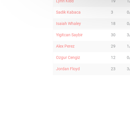
Lynn Kidd
19
1
Sadik Kabaca
3
0
Isaiah Whaley
18
0
Yigitcan Saybir
30
3
Alex Perez
29
1
Ozgur Cengiz
12
0
Jordan Floyd
23
3