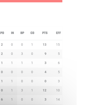
PD
IN
BP
CO
PTS
EFF
2
0
0
1
13
15
2
0
3
0
9
5
1
1
1
1
3
6
0
0
0
0
4
5
1
1
0
0
0
3
0
1
3
1
12
10
6
1
0
0
3
14