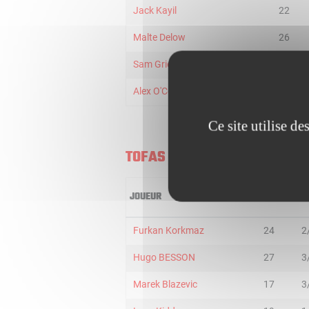
Jack Kayil
22
Malte Delow
26
Sam Griesel
17
Alex O'Connell
8
Ce site utilise d
TOFAS BURSA
JOUEUR
MIN
2R
Furkan Korkmaz
24
2
Hugo BESSON
27
3
Marek Blazevic
17
3