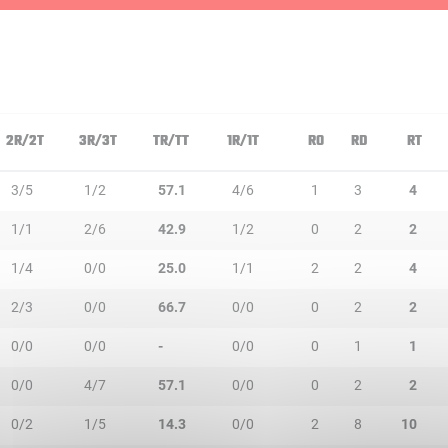
2R/2T
3R/3T
TR/TT
1R/1T
RO
RD
RT
3/5
1/2
57.1
4/6
1
3
4
1/1
2/6
42.9
1/2
0
2
2
1/4
0/0
25.0
1/1
2
2
4
2/3
0/0
66.7
0/0
0
2
2
0/0
0/0
-
0/0
0
1
1
0/0
4/7
57.1
0/0
0
2
2
0/2
1/5
14.3
0/0
2
8
10