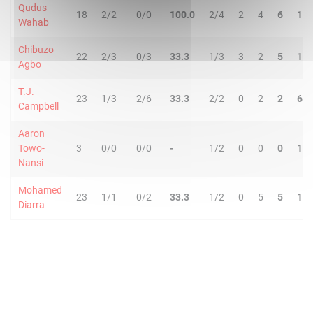
Qudus
18
2/2
0/0
100.0
2/4
2
4
6
1
Wahab
Chibuzo
22
2/3
0/3
33.3
1/3
3
2
5
1
Agbo
T.J.
23
1/3
2/6
33.3
2/2
0
2
2
6
Campbell
Aaron
Towo-
3
0/0
0/0
-
1/2
0
0
0
1
Nansi
Mohamed
23
1/1
0/2
33.3
1/2
0
5
5
1
Diarra