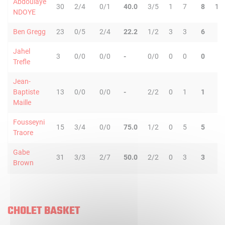
Abdoulaye
30
2/4
0/1
40.0
3/5
1
7
8
12
NDOYE
Ben Gregg
23
0/5
2/4
22.2
1/2
3
3
6
2
Jahel
3
0/0
0/0
-
0/0
0
0
0
0
Trefle
Jean-
Baptiste
13
0/0
0/0
-
2/2
0
1
1
5
Maille
Fousseyni
15
3/4
0/0
75.0
1/2
0
5
5
0
Traore
Gabe
31
3/3
2/7
50.0
2/2
0
3
3
0
Brown
CHOLET BASKET