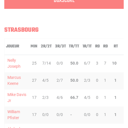
BOXSCORE
STRASBOURG
JOUEUR
MIN
2R/2T
3R/3T
TR/TT
1R/1T
RO
RD
RT
P
Nelly
25
7/14
0/0
50.0
6/7
3
7
10
2
Joseph
Marcus
27
4/5
2/7
50.0
2/3
0
1
1
4
Keene
Mike Davis
17
2/3
4/6
66.7
4/5
0
1
1
0
Jr
William
17
0/0
0/0
-
0/0
0
1
1
1
Pfister