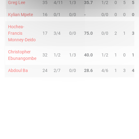
Greg Lee
35
4/11
1/3
35.7
1/2
0
5
5
Kylian Mpete
16
0/1
0/0
-
0/0
0
0
0
Hochea-
Francis
17
3/4
0/0
75.0
0/0
2
1
3
Monney-Deido
Christopher
32
1/2
1/3
40.0
1/2
1
0
1
Ebunangombe
Abdoul Ba
24
2/7
0/0
28.6
4/6
1
3
4