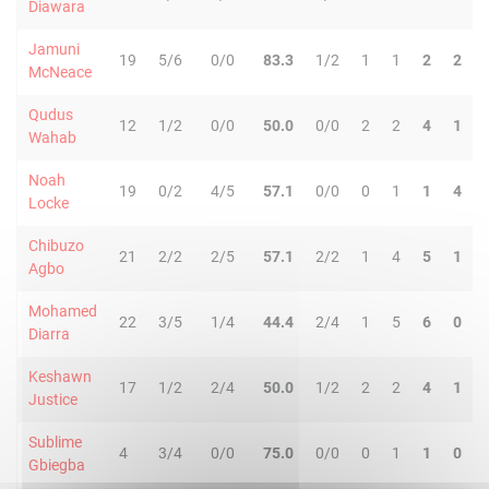
Diawara
Jamuni
19
5/6
0/0
83.3
1/2
1
1
2
2
McNeace
Qudus
12
1/2
0/0
50.0
0/0
2
2
4
1
Wahab
Noah
19
0/2
4/5
57.1
0/0
0
1
1
4
Locke
Chibuzo
21
2/2
2/5
57.1
2/2
1
4
5
1
Agbo
Mohamed
22
3/5
1/4
44.4
2/4
1
5
6
0
Diarra
Keshawn
17
1/2
2/4
50.0
1/2
2
2
4
1
Justice
Sublime
4
3/4
0/0
75.0
0/0
0
1
1
0
Gbiegba