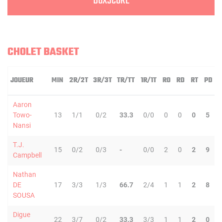
BOXSCORE
CHOLET BASKET
JOUEUR
MIN
2R/2T
3R/3T
TR/TT
1R/1T
RO
RD
RT
PD
Aaron
Towo-
13
1/1
0/2
33.3
0/0
0
0
0
5
Nansi
T.J.
15
0/2
0/3
-
0/0
2
0
2
9
Campbell
Nathan
DE
17
3/3
1/3
66.7
2/4
1
1
2
8
SOUSA
Digue
22
3/7
0/2
33.3
3/3
1
1
2
0