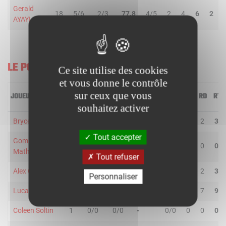
Gerald
18
5/6
2/3
77.8
4/5
2
4
6
2
AYAYI
LE PORTEL
Ce site utilise des cookies
et vous donne le contrôle
sur ceux que vous
JOUEUR
MIN
2R/2T
3R/3T
TR/TT
1R/1T
RO
RD
RT
souhaitez activer
Bryce Wills
26
4/8
0/3
36.4
0/0
1
2
3
Tout accepter
Gomis-
2
1/1
0/0
100.0
0/0
0
0
0
Matheo Boedi
Tout refuser
Alex Ondze
12
2/2
0/2
50.0
0/0
1
2
3
Personnaliser
Lucas Fischer
34
5/10
0/2
41.7
2/4
2
7
9
Coleen Soltin
1
0/0
0/0
-
0/0
0
0
0