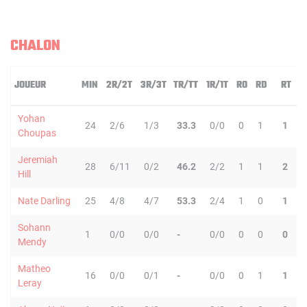
CHALON
JOUEUR
MIN
2R/2T
3R/3T
TR/TT
1R/1T
RO
RD
RT
P
Yohan
24
2/6
1/3
33.3
0/0
0
1
1
1
Choupas
Jeremiah
28
6/11
0/2
46.2
2/2
1
1
2
6
Hill
Nate Darling
25
4/8
4/7
53.3
2/4
1
0
1
1
Sohann
1
0/0
0/0
-
0/0
0
0
0
0
Mendy
Matheo
16
0/0
0/1
-
0/0
0
1
1
5
Leray