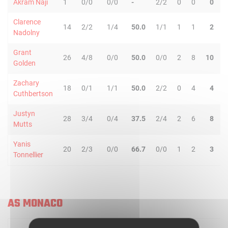
Akram Naji
1
0/0
0/0
-
2/2
0
0
0
0
Clarence
14
2/2
1/4
50.0
1/1
1
1
2
1
Nadolny
Grant
26
4/8
0/0
50.0
0/0
2
8
10
2
Golden
Zachary
18
0/1
1/1
50.0
2/2
0
4
4
0
Cuthbertson
Justyn
28
3/4
0/4
37.5
2/4
2
6
8
0
Mutts
Yanis
20
2/3
0/0
66.7
0/0
1
2
3
0
Tonnellier
AS MONACO