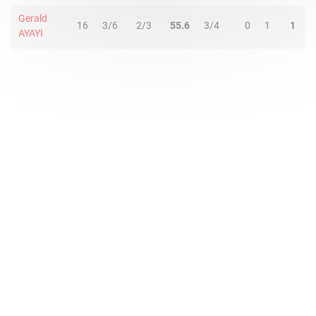
Gerald
16
3/6
2/3
55.6
3/4
0
1
1
2
AYAYI