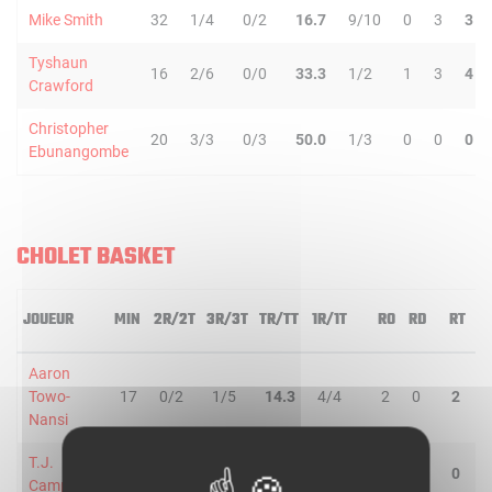
Mike Smith
32
1/4
0/2
16.7
9/10
0
3
3
Tyshaun
16
2/6
0/0
33.3
1/2
1
3
4
Crawford
Christopher
20
3/3
0/3
50.0
1/3
0
0
0
Ebunangombe
CHOLET BASKET
JOUEUR
MIN
2R/2T
3R/3T
TR/TT
1R/1T
RO
RD
RT
P
Aaron
Towo-
17
0/2
1/5
14.3
4/4
2
0
2
1
Nansi
T.J.
13
0/3
0/2
-
0/0
0
0
0
3
Campbell