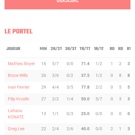
BOXSCORE
LE PORTEL
JOUEUR
MIN
2R/2T
3R/3T
TR/TT
1R/1T
RO
RD
RT
Mathieu Boyer
16
5/7
0/0
71.4
1/2
1
2
3
Bryce Wills
26
3/6
0/2
37.5
1/2
0
8
8
Ivan Fevrier
29
4/4
3/5
77.8
2/2
0
5
5
Filip Kruslin
27
2/2
1/4
50.0
5/7
0
3
3
Lahaou
13
1/1
0/3
25.0
0/0
0
0
0
KONATE
Greg Lee
22
2/4
2/6
40.0
0/0
2
1
3