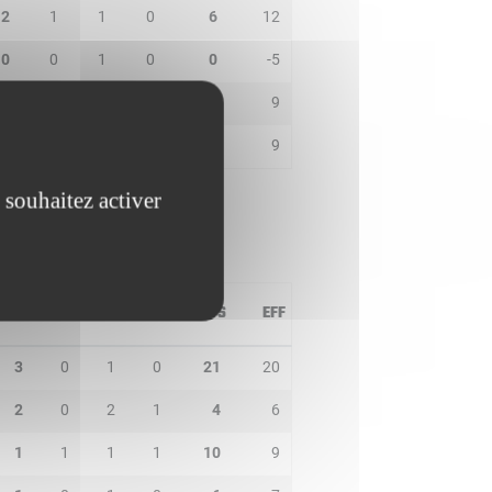
2
1
1
0
6
12
0
0
1
0
0
-5
0
0
1
0
5
9
2
0
2
0
13
9
 souhaitez activer
PD
IN
BP
CO
PTS
EFF
3
0
1
0
21
20
2
0
2
1
4
6
1
1
1
1
10
9