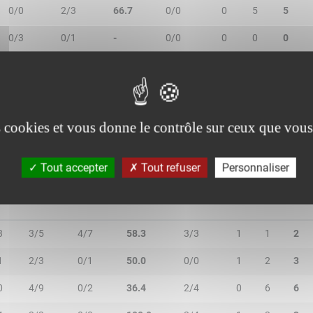
0/0
2/3
66.7
0/0
0
5
5
0/3
0/1
-
0/0
0
0
0
1/1
0/2
33.3
3/4
1
7
8
2/5
2/4
44.4
3/3
0
1
1
es cookies et vous donne le contrôle sur ceux que vous
Tout accepter
Tout refuser
Personnaliser
N
2R/2T
3R/3T
TR/TT
1R/1T
RO
RD
RT
3
3/5
4/7
58.3
3/3
1
1
2
1
2/3
0/1
50.0
0/0
1
2
3
0
4/9
0/2
36.4
2/4
0
6
6