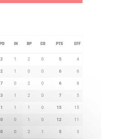
PD
IN
BP
CO
PTS
EFF
2
1
2
0
5
4
2
1
0
0
6
6
7
0
2
0
6
8
3
1
2
0
7
5
1
1
1
0
15
15
0
0
1
0
12
11
0
0
2
1
5
3