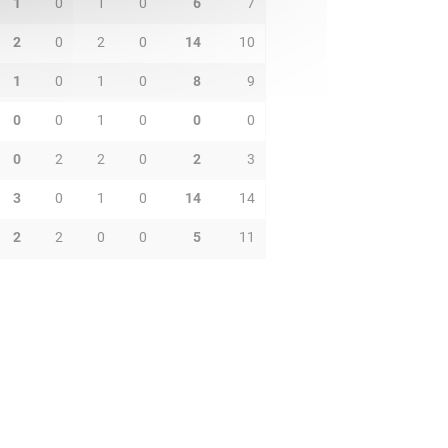
1
0
1
0
6
7
2
0
2
0
14
10
1
0
1
0
8
9
0
0
1
0
0
0
0
2
2
0
2
3
3
0
1
0
14
14
2
2
0
0
5
11