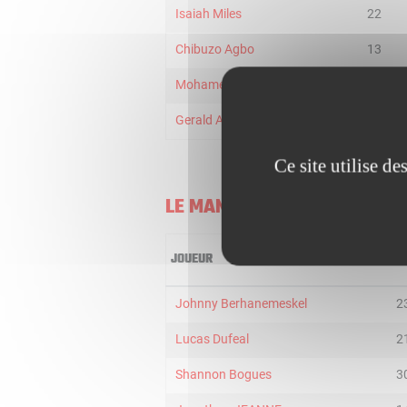
Isaiah Miles
22
Chibuzo Agbo
13
Mohamed Diarra
18
Gerald AYAYI
22
Ce site utilise d
LE MANS
JOUEUR
MI
Johnny Berhanemeskel
2
Lucas Dufeal
2
Shannon Bogues
3