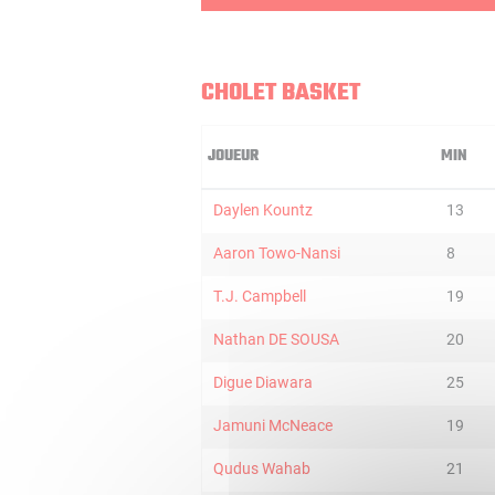
CHOLET BASKET
JOUEUR
MIN
Daylen Kountz
13
Aaron Towo-Nansi
8
T.J. Campbell
19
Nathan DE SOUSA
20
Digue Diawara
25
Jamuni McNeace
19
Qudus Wahab
21