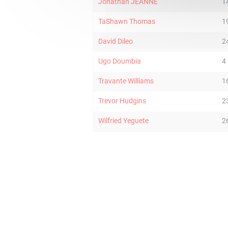
Jonathan JEANNE
1
TaShawn Thomas
1
David Dileo
2
Ugo Doumbia
4
Travante Williams
1
Trevor Hudgins
2
Wilfried Yeguete
2