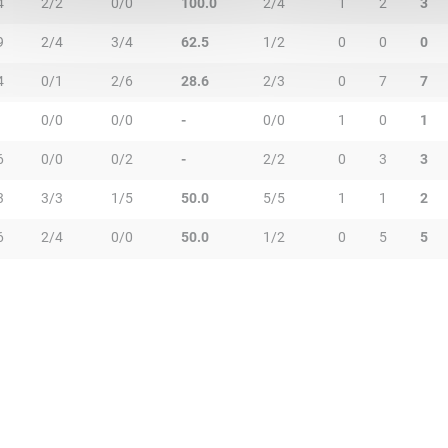
4
2/2
0/0
100.0
2/4
1
2
3
9
2/4
3/4
62.5
1/2
0
0
0
4
0/1
2/6
28.6
2/3
0
7
7
0/0
0/0
-
0/0
1
0
1
6
0/0
0/2
-
2/2
0
3
3
3
3/3
1/5
50.0
5/5
1
1
2
6
2/4
0/0
50.0
1/2
0
5
5