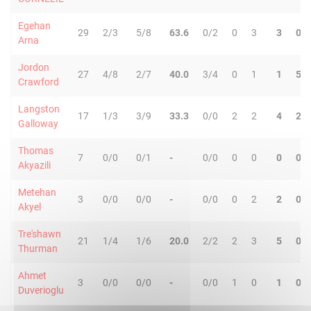
Egehan
29
2/3
5/8
63.6
0/2
0
3
3
0
Arna
Jordon
27
4/8
2/7
40.0
3/4
0
1
1
5
Crawford
Langston
17
1/3
3/9
33.3
0/0
2
2
4
2
Galloway
Thomas
7
0/0
0/1
-
0/0
0
0
0
0
Akyazili
Metehan
3
0/0
0/0
-
0/0
0
2
2
0
Akyel
Tre'shawn
21
1/4
1/6
20.0
2/2
2
3
5
0
Thurman
Ahmet
3
0/0
0/0
-
0/0
1
0
1
0
Duverioglu