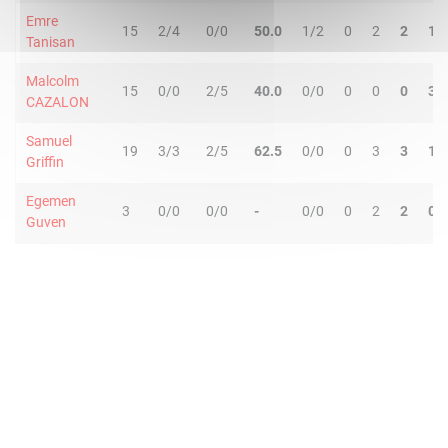
Emre
15
2/4
0/0
50.0
1/2
0
2
2
1
Tanisan
Malcolm
15
0/0
2/5
40.0
0/0
0
0
0
3
CAZALON
Samuel
19
3/3
2/5
62.5
0/0
0
3
3
1
Griffin
Egemen
3
0/0
0/0
-
0/0
0
2
2
0
Guven