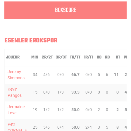
BOXSCORE
ESENLER EROKSPOR
JOUEUR
MIN
2R/2T
3R/3T
TR/TT
1R/1T
RO
RD
RT
PD
Jeremy
34
4/6
0/0
66.7
0/0
5
6
11
2
Simmons
Kevin
15
0/0
1/3
33.3
0/0
0
0
0
4
Pangos
Jermaine
19
1/2
1/2
50.0
0/0
2
0
2
5
Love
Petr
25
5/6
0/4
50.0
2/4
3
5
8
4
CORNELIE