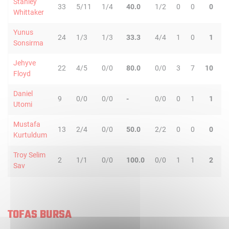
Stanley
33
5/11
1/4
40.0
1/2
0
0
0
4
Whittaker
Yunus
24
1/3
1/3
33.3
4/4
1
0
1
1
Sonsirma
Jehyve
22
4/5
0/0
80.0
0/0
3
7
10
3
Floyd
Daniel
9
0/0
0/0
-
0/0
0
1
1
0
Utomi
Mustafa
13
2/4
0/0
50.0
2/2
0
0
0
0
Kurtuldum
Troy Selim
2
1/1
0/0
100.0
0/0
1
1
2
0
Sav
TOFAS BURSA