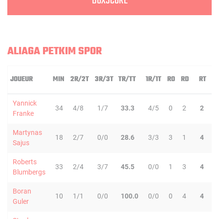
BOXSCORE
ALIAGA PETKIM SPOR
JOUEUR
MIN
2R/2T
3R/3T
TR/TT
1R/1T
RO
RD
RT
P
Yannick
34
4/8
1/7
33.3
4/5
0
2
2
4
Franke
Martynas
18
2/7
0/0
28.6
3/3
3
1
4
0
Sajus
Roberts
33
2/4
3/7
45.5
0/0
1
3
4
2
Blumbergs
Boran
10
1/1
0/0
100.0
0/0
0
4
4
1
Guler