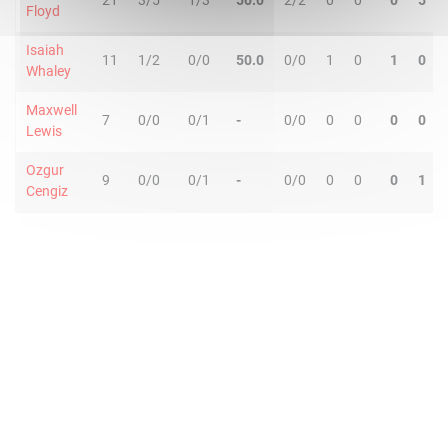
21
3/5
1/3
50.0
2/2
0
0
0
5
Floyd
Isaiah
11
1/2
0/0
50.0
0/0
1
0
1
0
Whaley
Maxwell
7
0/0
0/1
-
0/0
0
0
0
0
Lewis
Ozgur
9
0/0
0/1
-
0/0
0
0
0
1
Cengiz