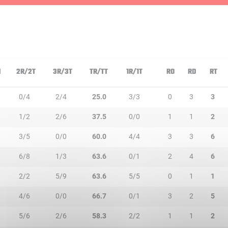
N
2R/2T
3R/3T
TR/TT
1R/1T
RO
RD
RT
0/4
2/4
25.0
3/3
0
3
3
1/2
2/6
37.5
0/0
1
1
2
3/5
0/0
60.0
4/4
3
3
6
6/8
1/3
63.6
0/1
2
4
6
2/2
5/9
63.6
5/5
0
1
1
4/6
0/0
66.7
0/1
3
2
5
5/6
2/6
58.3
2/2
1
1
2