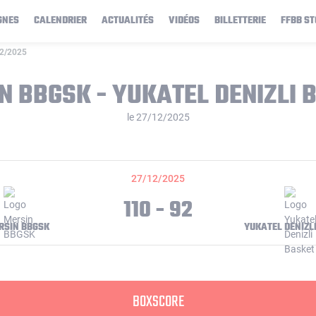
GNES
CALENDRIER
ACTUALITÉS
VIDÉOS
BILLETTERIE
FFBB ST
12/2025
N BBGSK - YUKATEL DENIZLI 
le 27/12/2025
27/12/2025
110 - 92
RSIN BBGSK
YUKATEL DENIZL
BOXSCORE