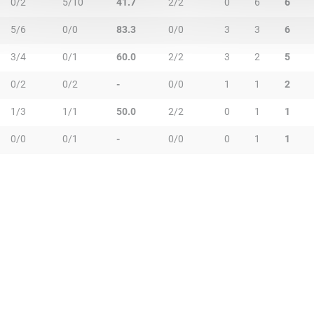
0/2
5/10
41.7
2/2
0
6
6
5/6
0/0
83.3
0/0
3
3
6
3/4
0/1
60.0
2/2
3
2
5
0/2
0/2
-
0/0
1
1
2
1/3
1/1
50.0
2/2
0
1
1
0/0
0/1
-
0/0
0
1
1