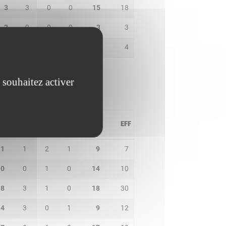
3
3
0
0
15
18
2
0
0
0
3
3
1
1
1
0
0
4
 souhaitez activer
PD
IN
BP
CO
PTS
EFF
1
1
2
1
9
7
0
0
1
0
14
10
8
3
1
0
18
30
4
3
0
1
9
12