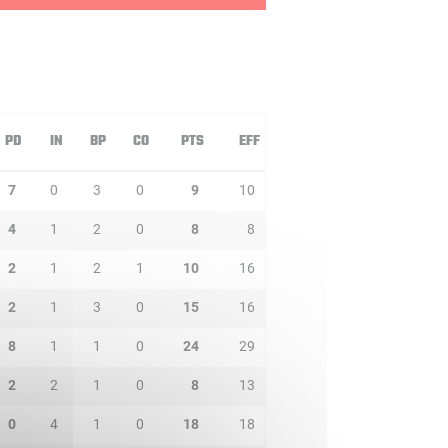
PD
IN
BP
CO
PTS
EFF
7
0
3
0
9
10
4
1
2
0
8
8
2
1
2
1
10
16
2
1
3
0
15
16
8
1
1
0
24
29
2
2
1
0
8
13
0
4
1
0
18
18