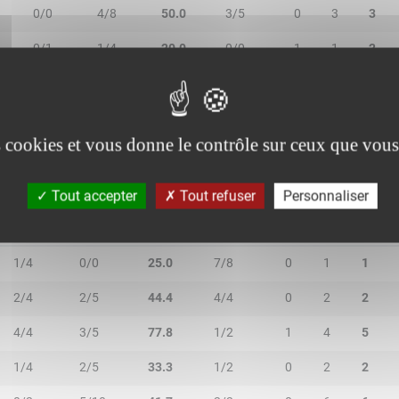
0/0
4/8
50.0
3/5
0
3
3
0/1
1/4
20.0
0/0
1
1
2
0/0
0/0
-
0/0
2
1
3
es cookies et vous donne le contrôle sur ceux que vous
Tout accepter
Tout refuser
Personnaliser
2R/2T
3R/3T
TR/TT
1R/1T
RO
RD
RT
1/4
0/0
25.0
7/8
0
1
1
2/4
2/5
44.4
4/4
0
2
2
4/4
3/5
77.8
1/2
1
4
5
1/4
2/5
33.3
1/2
0
2
2