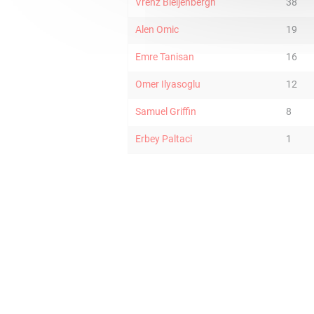
Vrenz Bleijenbergh
38
Alen Omic
19
Emre Tanisan
16
Omer Ilyasoglu
12
Samuel Griffin
8
Erbey Paltaci
1