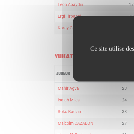
Leon Apaydin
17
Ergi Tirpanci
18
Koray Cekici
7
Ce site utilise d
YUKATEL DENIZLI BASKET
JOUEUR
MIN
Mahir Agva
23
Isaiah Miles
24
Roko Badzim
33
Malcolm CAZALON
27