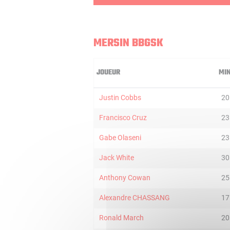
MERSIN BBGSK
JOUEUR
MI
Justin Cobbs
20
Francisco Cruz
23
Gabe Olaseni
23
Jack White
30
Anthony Cowan
25
Alexandre CHASSANG
17
Ronald March
20