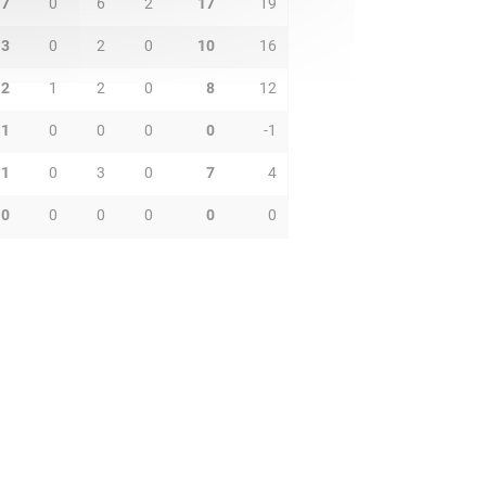
7
0
6
2
17
19
3
0
2
0
10
16
2
1
2
0
8
12
1
0
0
0
0
-1
1
0
3
0
7
4
0
0
0
0
0
0