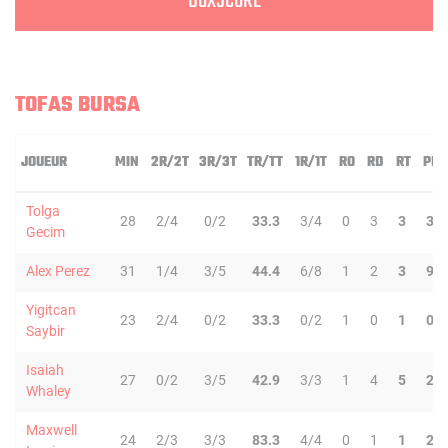
BOXSCORE
TOFAS BURSA
JOUEUR
MIN
2R/2T
3R/3T
TR/TT
1R/1T
RO
RD
RT
PD
Tolga
28
2/4
0/2
33.3
3/4
0
3
3
3
Gecim
Alex Perez
31
1/4
3/5
44.4
6/8
1
2
3
9
Yigitcan
23
2/4
0/2
33.3
0/2
1
0
1
0
Saybir
Isaiah
27
0/2
3/5
42.9
3/3
1
4
5
2
Whaley
Maxwell
24
2/3
3/3
83.3
4/4
0
1
1
2