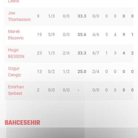
Lewis
Joe
9
1/3
0/0
33.3
0/0
0
0
0
0
Thomasson
Marek
19
5/9
0/0
55.6
4/6
5
4
9
1
Blazevic
Hugo
23
1/3
2/6
33.3
6/7
1
3
4
2
BESSON
Ozgur
13
0/2
1/2
25.0
2/4
0
0
0
0
Cengiz
Emirhan
2
0/0
0/0
-
0/0
0
0
0
0
Serbest
BAHCESEHIR