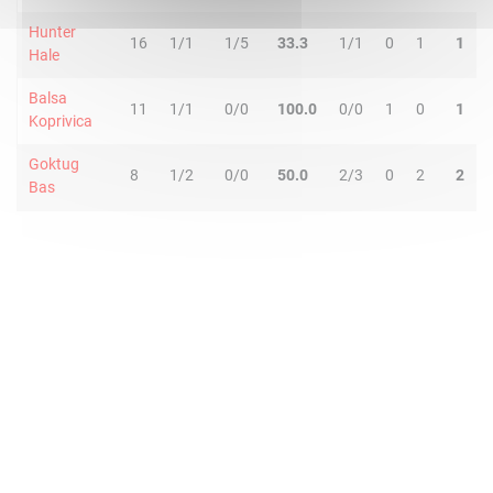
Hunter
16
1/1
1/5
33.3
1/1
0
1
1
Hale
Balsa
11
1/1
0/0
100.0
0/0
1
0
1
Koprivica
Goktug
8
1/2
0/0
50.0
2/3
0
2
2
Bas