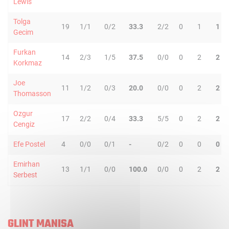
Lewis
Tolga
19
1/1
0/2
33.3
2/2
0
1
1
Gecim
Furkan
14
2/3
1/5
37.5
0/0
0
2
2
Korkmaz
Joe
11
1/2
0/3
20.0
0/0
0
2
2
Thomasson
Ozgur
17
2/2
0/4
33.3
5/5
0
2
2
Cengiz
Efe Postel
4
0/0
0/1
-
0/2
0
0
0
Emirhan
13
1/1
0/0
100.0
0/0
0
2
2
Serbest
GLINT MANISA