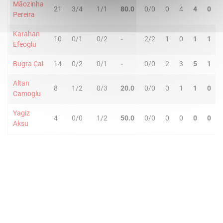
Mãozinha
21
3/4
1/1
80.0
0/0
0
4
4
0
Pereira
Karahan
10
0/1
0/2
-
2/2
1
0
1
1
Efeoglu
Bugra Cal
14
0/2
0/1
-
0/0
2
3
5
1
Altan
8
1/2
0/3
20.0
0/0
0
1
1
0
Camoglu
Yagiz
4
0/0
1/2
50.0
0/0
0
0
0
0
Aksu