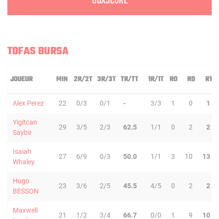
BOXSCORE
TOFAS BURSA
JOUEUR
MIN
2R/2T
3R/3T
TR/TT
1R/1T
RO
RD
RT
Alex Perez
22
0/3
0/1
-
3/3
1
0
1
Yigitcan
29
3/5
2/3
62.5
1/1
0
2
2
Saybir
Isaiah
27
6/9
0/3
50.0
1/1
3
10
13
Whaley
Hugo
23
3/6
2/5
45.5
4/5
0
2
2
BESSON
Maxwell
21
1/2
3/4
66.7
0/0
1
9
10