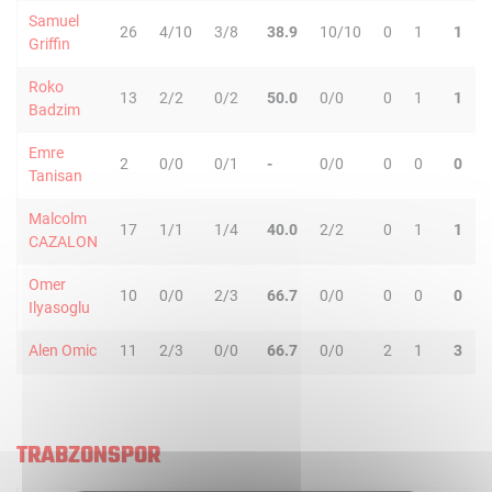
Samuel
26
4/10
3/8
38.9
10/10
0
1
1
Griffin
Roko
13
2/2
0/2
50.0
0/0
0
1
1
Badzim
Emre
2
0/0
0/1
-
0/0
0
0
0
Tanisan
Malcolm
17
1/1
1/4
40.0
2/2
0
1
1
CAZALON
Omer
10
0/0
2/3
66.7
0/0
0
0
0
Ilyasoglu
Alen Omic
11
2/3
0/0
66.7
0/0
2
1
3
TRABZONSPOR