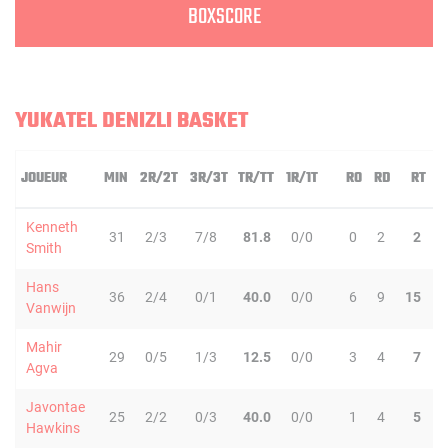
BOXSCORE
YUKATEL DENIZLI BASKET
JOUEUR
MIN
2R/2T
3R/3T
TR/TT
1R/1T
RO
RD
RT
P
Kenneth
31
2/3
7/8
81.8
0/0
0
2
2
Smith
Hans
36
2/4
0/1
40.0
0/0
6
9
15
Vanwijn
Mahir
29
0/5
1/3
12.5
0/0
3
4
7
Agva
Javontae
25
2/2
0/3
40.0
0/0
1
4
5
Hawkins