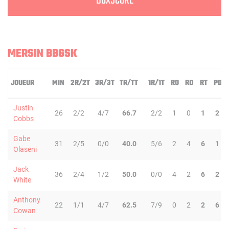
BOXSCORE
MERSIN BBGSK
JOUEUR
MIN
2R/2T
3R/3T
TR/TT
1R/1T
RO
RD
RT
PD
Justin
26
2/2
4/7
66.7
2/2
1
0
1
2
Cobbs
Gabe
31
2/5
0/0
40.0
5/6
2
4
6
1
Olaseni
Jack
36
2/4
1/2
50.0
0/0
4
2
6
2
White
Anthony
22
1/1
4/7
62.5
7/9
0
2
2
6
Cowan