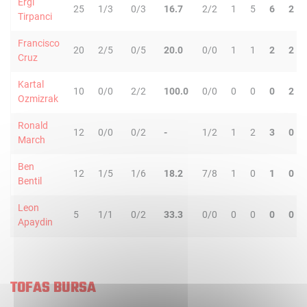
Ergi
25
1/3
0/3
16.7
2/2
1
5
6
2
Tirpanci
Francisco
20
2/5
0/5
20.0
0/0
1
1
2
2
Cruz
Kartal
10
0/0
2/2
100.0
0/0
0
0
0
2
Ozmizrak
Ronald
12
0/0
0/2
-
1/2
1
2
3
0
March
Ben
12
1/5
1/6
18.2
7/8
1
0
1
0
Bentil
Leon
5
1/1
0/2
33.3
0/0
0
0
0
0
Apaydin
TOFAS BURSA