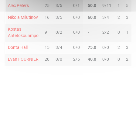
Alec Peters
25
3/5
0/1
50.0
9/11
1
5
Nikola Milutinov
16
3/5
0/0
60.0
3/4
2
3
Kostas
9
0/2
0/0
-
2/2
0
1
Antetokounmpo
Donta Hall
15
3/4
0/0
75.0
0/0
2
3
Evan FOURNIER
20
0/0
2/5
40.0
0/0
0
2