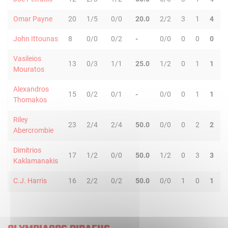
Omar Payne
20
1/5
0/0
20.0
2/2
3
1
4
0
John Ittounas
8
0/0
0/2
-
0/0
0
0
0
1
Vasileios
13
0/3
1/1
25.0
1/2
0
1
1
1
Mouratos
Alexandros
15
0/2
0/1
-
0/0
0
1
1
0
Thomakos
Riley
23
2/4
2/4
50.0
0/0
0
2
2
0
Abercrombie
Dimitrios
17
1/2
0/0
50.0
1/2
0
3
3
0
Kaklamanakis
C.J. Harris
16
2/2
0/2
50.0
0/0
1
0
1
2