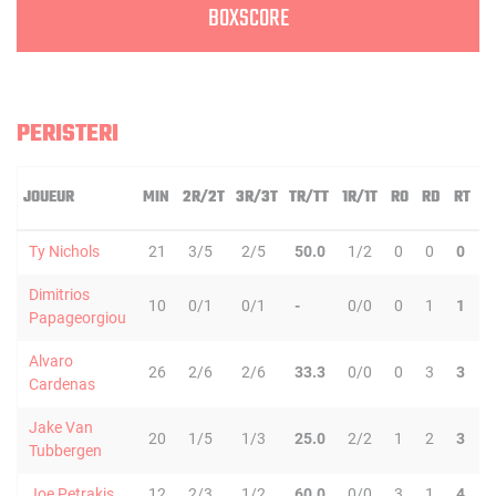
BOXSCORE
PERISTERI
JOUEUR
MIN
2R/2T
3R/3T
TR/TT
1R/1T
RO
RD
RT
P
Ty Nichols
21
3/5
2/5
50.0
1/2
0
0
0
2
Dimitrios
10
0/1
0/1
-
0/0
0
1
1
2
Papageorgiou
Alvaro
26
2/6
2/6
33.3
0/0
0
3
3
3
Cardenas
Jake Van
20
1/5
1/3
25.0
2/2
1
2
3
0
Tubbergen
Joe Petrakis
12
2/3
1/2
60.0
0/0
3
1
4
0