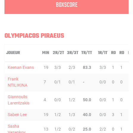
BOXSCORE
OLYMPIACOS PIRAEUS
JOUEUR
MIN
2R/2T
3R/3T
TR/TT
1R/1T
RO
RD
RT
Keenan Evans
19
3/3
2/3
83.3
3/3
1
1
2
Frank
7
0/1
0/1
-
0/0
0
0
0
NTILIKINA
Giannoulis
4
0/0
1/2
50.0
0/0
1
0
1
Larentzakis
Saben Lee
19
1/2
1/3
40.0
0/0
3
1
4
Sasha
13
1/2
0/2
25.0
2/2
0
1
1
Vezenkov