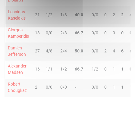
Diplaros
Leonidas
21
1/2
1/3
40.0
0/0
0
2
2
4
Kaselakis
Giorgos
18
0/0
2/3
66.7
0/0
0
0
0
0
Kamperidis
Damien
27
4/8
2/4
50.0
0/0
2
4
6
6
Jefferson
Alexander
16
1/1
1/2
66.7
1/2
0
1
1
0
Madsen
Robert
2
0/0
0/0
-
0/0
0
1
1
1
Chougkaz