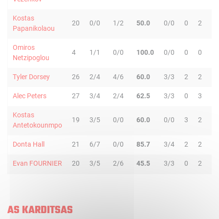
Kostas
20
0/0
1/2
50.0
0/0
0
2
2
Papanikolaou
Omiros
4
1/1
0/0
100.0
0/0
0
0
0
Netzipoglou
Tyler Dorsey
26
2/4
4/6
60.0
3/3
2
2
4
Alec Peters
27
3/4
2/4
62.5
3/3
0
3
3
Kostas
19
3/5
0/0
60.0
0/0
3
2
5
Antetokounmpo
Donta Hall
21
6/7
0/0
85.7
3/4
2
2
4
Evan FOURNIER
20
3/5
2/6
45.5
3/3
0
2
2
AS KARDITSAS