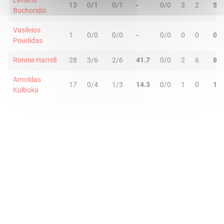
Lefteris
13
0/1
0/1
-
0/0
3
2
5
Bochoridis
Vasileios
1
0/0
0/0
-
0/0
0
0
0
Pourlidas
Ronnie Harrell
28
3/6
2/6
41.7
0/0
2
6
8
Arnoldas
17
0/4
1/3
14.3
0/0
1
0
1
Kulboka