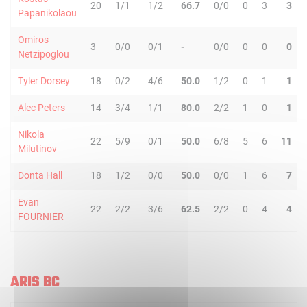
20
1/1
1/2
66.7
0/0
0
3
3
Papanikolaou
Omiros
3
0/0
0/1
-
0/0
0
0
0
Netzipoglou
Tyler Dorsey
18
0/2
4/6
50.0
1/2
0
1
1
Alec Peters
14
3/4
1/1
80.0
2/2
1
0
1
Nikola
22
5/9
0/1
50.0
6/8
5
6
11
Milutinov
Donta Hall
18
1/2
0/0
50.0
0/0
1
6
7
Evan
22
2/2
3/6
62.5
2/2
0
4
4
FOURNIER
ARIS BC