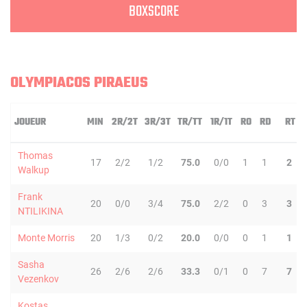
BOXSCORE
OLYMPIACOS PIRAEUS
JOUEUR
MIN
2R/2T
3R/3T
TR/TT
1R/1T
RO
RD
RT
Thomas
17
2/2
1/2
75.0
0/0
1
1
2
Walkup
Frank
20
0/0
3/4
75.0
2/2
0
3
3
NTILIKINA
Monte Morris
20
1/3
0/2
20.0
0/0
0
1
1
Sasha
26
2/6
2/6
33.3
0/1
0
7
7
Vezenkov
Kostas