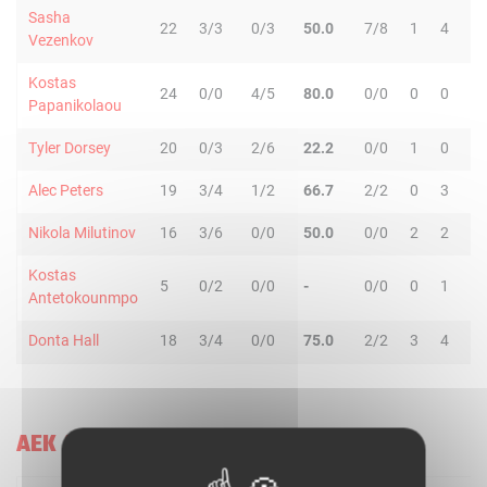
Sasha
22
3/3
0/3
50.0
7/8
1
4
5
Vezenkov
Kostas
24
0/0
4/5
80.0
0/0
0
0
0
Papanikolaou
Tyler Dorsey
20
0/3
2/6
22.2
0/0
1
0
1
Alec Peters
19
3/4
1/2
66.7
2/2
0
3
3
Nikola Milutinov
16
3/6
0/0
50.0
0/0
2
2
4
Kostas
5
0/2
0/0
-
0/0
0
1
1
Antetokounmpo
Donta Hall
18
3/4
0/0
75.0
2/2
3
4
7
AEK ATHENS