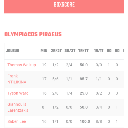
BOXSCORE
OLYMPIACOS PIRAEUS
JOUEUR
MIN
2R/2T
3R/3T
TR/TT
1R/1T
RO
RD
RT
Thomas Walkup
19
1/2
2/4
50.0
0/0
1
0
1
Frank
17
5/6
1/1
85.7
1/1
0
0
0
NTILIKINA
Tyson Ward
16
2/8
1/4
25.0
0/2
3
3
6
Giannoulis
8
1/2
0/0
50.0
3/4
0
1
1
Larentzakis
Saben Lee
16
1/1
0/0
100.0
8/8
0
1
1