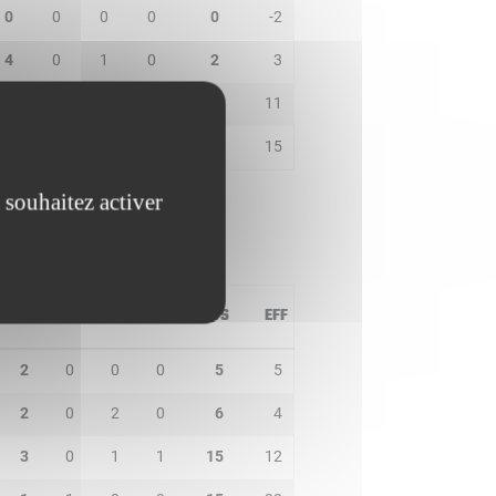
0
0
0
0
0
-2
4
0
1
0
2
3
0
0
0
1
9
11
1
1
0
1
17
15
 souhaitez activer
PD
IN
BP
CO
PTS
EFF
2
0
0
0
5
5
2
0
2
0
6
4
3
0
1
1
15
12