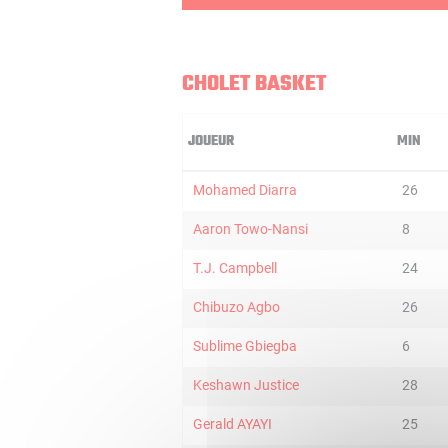
CHOLET BASKET
JOUEUR
MIN
Mohamed Diarra
26
Aaron Towo-Nansi
8
T.J. Campbell
24
Chibuzo Agbo
26
Sublime Gbiegba
6
Keshawn Justice
28
Gerald AYAYI
25