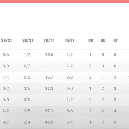
2R/2T
3R/3T
TR/TT
1R/1T
RO
RD
RT
5/6
1/2
75.0
1/2
1
5
6
0/0
0/2
-
1/2
0
0
0
1/4
0/2
16.7
2/2
2
1
3
0/2
3/6
37.5
0/0
1
2
3
0/0
0/0
-
1/2
0
2
2
2/2
2/5
57.1
5/6
2
2
4
3/7
2/4
45.5
3/4
1
4
5