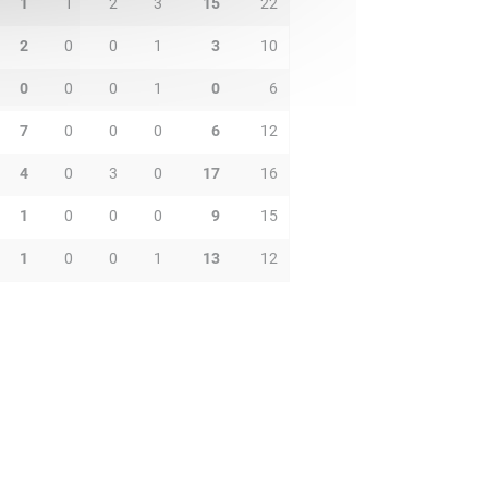
1
1
2
3
15
22
2
0
0
1
3
10
0
0
0
1
0
6
7
0
0
0
6
12
4
0
3
0
17
16
1
0
0
0
9
15
1
0
0
1
13
12