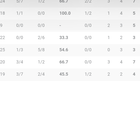
24
5/7
1/2
66.7
2/2
3
4
7
18
1/1
0/0
100.0
1/2
1
4
5
9
0/0
0/0
-
0/0
2
3
5
22
0/0
2/6
33.3
0/0
1
2
3
25
1/3
5/8
54.6
0/0
0
3
3
20
3/4
1/2
66.7
0/0
3
4
7
19
3/7
2/4
45.5
1/2
2
2
4