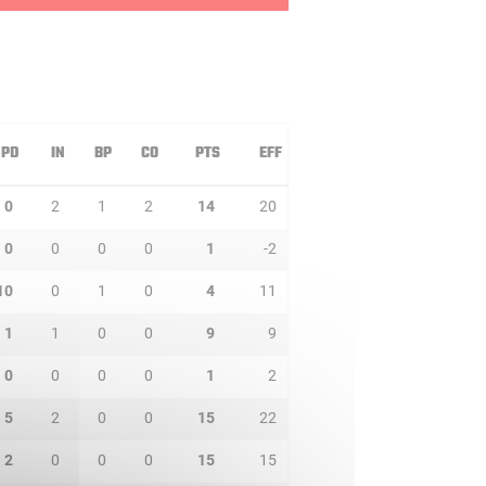
PD
IN
BP
CO
PTS
EFF
0
2
1
2
14
20
0
0
0
0
1
-2
10
0
1
0
4
11
1
1
0
0
9
9
0
0
0
0
1
2
5
2
0
0
15
22
2
0
0
0
15
15