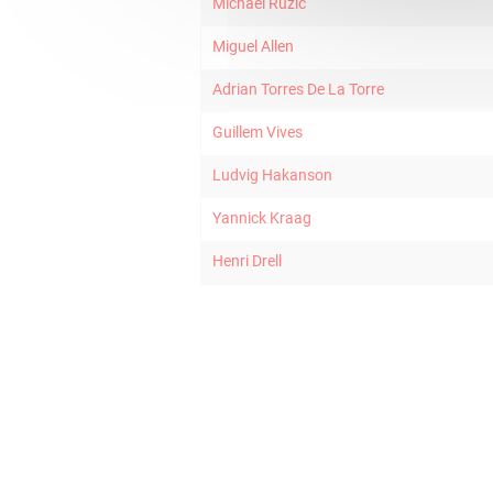
Michael Ruzic
Miguel Allen
Adrian Torres De La Torre
Guillem Vives
Ludvig Hakanson
Yannick Kraag
Henri Drell