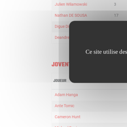
Julien Wilamowski
3
Nathan DE SOUSA
17
Digue Diawara
16
Deandre Gholston
21
Ce site utilise d
JOVENTUT BADALONA
JOUEUR
Adam Hanga
Ante Tomic
Cameron Hunt