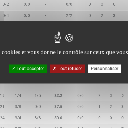
0/2
0/0
-
0/0
0
0
0
0/4
0/0
-
2/2
0
2
2
3/7
1/3
40.0
0/0
3
4
7
4/9
3/5
50.0
0/0
0
2
2
es cookies et vous donne le contrôle sur ceux que vous
Tout accepter
Tout refuser
Personnaliser
MIN
2R/2T
3R/3T
TR/TT
1R/1T
RO
RD
RT
19
1/4
1/5
22.2
0/0
2
3
5
21
3/8
0/0
37.5
0/0
1
2
3
24
3/4
3/8
50.0
0/0
0
0
0