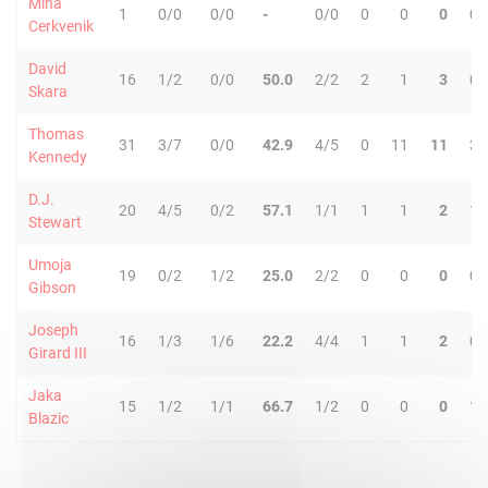
Miha
1
0/0
0/0
-
0/0
0
0
0
0
Cerkvenik
David
16
1/2
0/0
50.0
2/2
2
1
3
0
Skara
Thomas
31
3/7
0/0
42.9
4/5
0
11
11
3
Kennedy
D.J.
20
4/5
0/2
57.1
1/1
1
1
2
1
Stewart
Umoja
19
0/2
1/2
25.0
2/2
0
0
0
0
Gibson
Joseph
16
1/3
1/6
22.2
4/4
1
1
2
0
Girard III
Jaka
15
1/2
1/1
66.7
1/2
0
0
0
1
Blazic