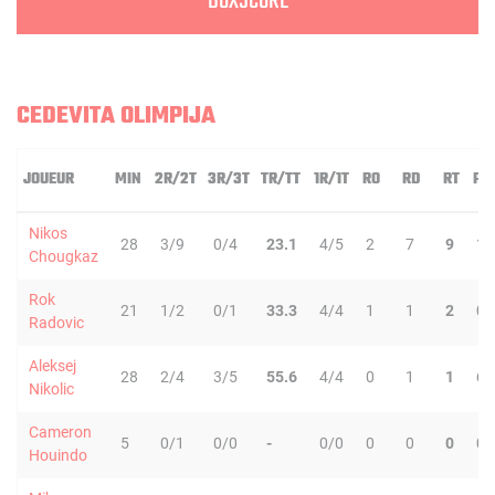
BOXSCORE
CEDEVITA OLIMPIJA
JOUEUR
MIN
2R/2T
3R/3T
TR/TT
1R/1T
RO
RD
RT
PD
Nikos
28
3/9
0/4
23.1
4/5
2
7
9
1
Chougkaz
Rok
21
1/2
0/1
33.3
4/4
1
1
2
0
Radovic
Aleksej
28
2/4
3/5
55.6
4/4
0
1
1
6
Nikolic
Cameron
5
0/1
0/0
-
0/0
0
0
0
0
Houindo