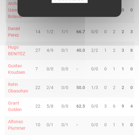
Archange
Izaw
9
1/3
0/0
33.3
0/0
0
0
0
0
Bolavie
Daniel
14
1/2
1/1
66.7
0/0
0
2
2
3
Perez
Hugo
27
4/9
0/1
40.0
2/2
1
2
3
8
BENITEZ
Gustav
7
0/0
0/0
-
0/0
0
1
1
0
Knudsen
Retin
22
2/4
0/0
50.0
1/3
0
2
2
0
Obasohan
Grant
22
5/8
0/0
62.5
0/0
3
6
9
4
Golden
Alfonso
10
0/1
0/1
-
0/0
0
1
1
0
Plummer