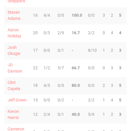
Sheppard
Steven
16
4/4
0/0
100.0
0/0
3
2
5
2
Adams
Aaron
20
0/3
2/9
16.7
2/2
0
4
4
3
Holiday
Josh
17
0/0
0/1
-
8/10
1
2
3
0
Okogie
JD
22
1/2
5/7
66.7
0/0
0
3
3
4
Davison
Clint
18
4/5
0/0
80.0
0/0
2
3
5
0
Capela
Jeff Green
15
0/0
0/2
-
2/2
1
4
5
0
Kevon
12
2/4
0/1
40.0
5/6
1
2
3
1
Harris
Cameron