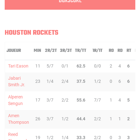
BOXSCORE
HOUSTON ROCKETS
JOUEUR
MIN
2R/2T
3R/3T
TR/TT
1R/1T
RO
RD
RT
PD
Tari Eason
11
5/7
0/1
62.5
0/0
2
4
6
2
Jabari
23
1/4
2/4
37.5
1/2
0
6
6
1
Smith Jr.
Alperen
17
3/7
2/2
55.6
7/7
1
4
5
6
Sengun
Amen
26
3/7
1/2
44.4
2/2
1
1
2
3
Thompson
Reed
19
1/2
1/4
33.3
2/2
0
3
3
1