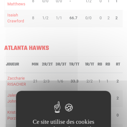
8
0/0
0/0
-
1/2
0
1
1
0
Matthews
Isaiah
8
1/2
1/1
66.7
0/0
0
2
2
1
Crawford
ATLANTA HAWKS
JOUEUR
MIN
2R/2T
3R/3T
TR/TT
1R/1T
RO
RD
RT
P
Zaccharie
21
2/3
1/6
33.3
2/2
1
1
2
1
RISACHER
Jalen T.
41
4/6
1/2
62.5
0/1
0
2
2
0
Johnson
Kristaps
15
2/3
0/3
33.3
1/4
0
0
0
1
Porzingis
Ce site utilise des cookies