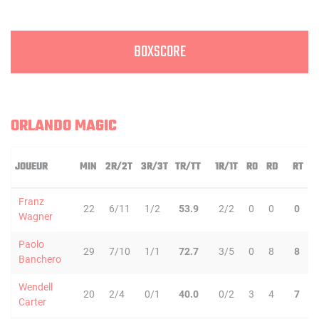
BOXSCORE
ORLANDO MAGIC
JOUEUR
MIN
2R/2T
3R/3T
TR/TT
1R/1T
RO
RD
RT
P
Franz
22
6/11
1/2
53.9
2/2
0
0
0
Wagner
Paolo
29
7/10
1/1
72.7
3/5
0
8
8
Banchero
Wendell
20
2/4
0/1
40.0
0/2
3
4
7
Carter