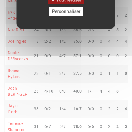
McDaniels
Personnaliser
Kyle
24
3/4
0/1
60.0
2/2
3
4
7
2
Anderson
Naz Reid
24
5/6
1/5
54.6
2/3
1
4
5
2
Joe Ingles
18
2/2
1/2
75.0
0/0
0
4
4
4
Donte
21
0/0
4/7
57.1
0/0
0
0
0
2
DiVincenzo
Bones
23
0/1
3/7
37.5
0/0
0
1
1
0
Hyland
Joan
23
4/10
0/0
40.0
1/1
4
4
8
1
BERINGER
Jaylen
33
0/2
1/4
16.7
0/0
0
2
2
4
Clark
Terrence
31
6/7
5/7
78.6
6/6
0
2
2
5
Shannon