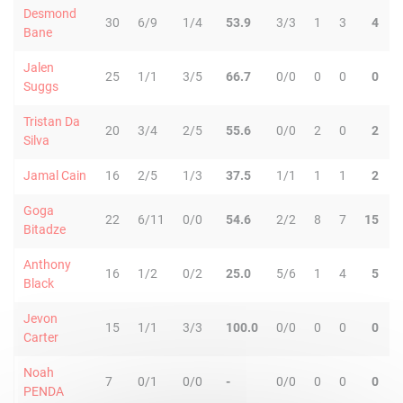
Desmond
30
6/9
1/4
53.9
3/3
1
3
4
Bane
Jalen
25
1/1
3/5
66.7
0/0
0
0
0
Suggs
Tristan Da
20
3/4
2/5
55.6
0/0
2
0
2
Silva
Jamal Cain
16
2/5
1/3
37.5
1/1
1
1
2
Goga
22
6/11
0/0
54.6
2/2
8
7
15
Bitadze
Anthony
16
1/2
0/2
25.0
5/6
1
4
5
Black
Jevon
15
1/1
3/3
100.0
0/0
0
0
0
Carter
Noah
7
0/1
0/0
-
0/0
0
0
0
PENDA