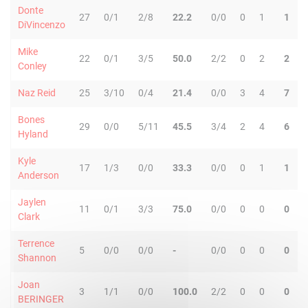
Donte
27
0/1
2/8
22.2
0/0
0
1
1
DiVincenzo
Mike
22
0/1
3/5
50.0
2/2
0
2
2
Conley
Naz Reid
25
3/10
0/4
21.4
0/0
3
4
7
Bones
29
0/0
5/11
45.5
3/4
2
4
6
Hyland
Kyle
17
1/3
0/0
33.3
0/0
0
1
1
Anderson
Jaylen
11
0/1
3/3
75.0
0/0
0
0
0
Clark
Terrence
5
0/0
0/0
-
0/0
0
0
0
Shannon
Joan
3
1/1
0/0
100.0
2/2
0
0
0
BERINGER