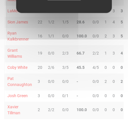
LaMelo Ball
31
6/8
7/14
59.1
2/2
0
3
3
Sion James
22
1/2
1/5
28.6
0/0
1
4
5
Ryan
16
1/1
0/0
100.0
0/0
2
3
5
Kalkbrenner
Grant
19
0/0
2/3
66.7
2/2
1
3
4
Williams
Coby White
20
2/6
3/5
45.5
4/5
0
0
0
Pat
3
0/0
0/0
-
0/0
2
0
2
Connaughton
Josh Green
3
0/0
0/1
-
0/0
0
0
0
Xavier
2
2/2
0/0
100.0
0/0
0
0
0
Tillman