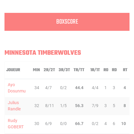
BOXSCORE
MINNESOTA TIMBERWOLVES
JOUEUR
MIN
2R/2T
3R/3T
TR/TT
1R/1T
RO
RD
RT
P
Ayo
34
4/7
0/2
44.4
4/4
1
3
4
Dosunmu
Julius
32
8/11
1/5
56.3
7/9
3
5
8
Randle
Rudy
30
6/9
0/0
66.7
0/2
4
6
10
GOBERT