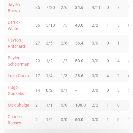
Jaylen
35
7/20
2/6
34.6
9/11
0
7
7
Brown
Derrick
36
5/10
1/5
40.0
2/2
1
5
6
White
Payton
27
2/5
2/6
36.4
0/0
0
1
1
Pritchard
Baylor
29
1/2
1/2
50.0
0/0
0
4
4
Scheierman
Luka Garza
17
1/4
1/3
28.6
0/0
4
2
6
Hugo
14
0/2
0/1
-
0/0
0
3
3
Gonzalez
Max Shulga
2
1/1
0/0
100.0
2/2
1
0
1
Charles
2
1/2
0/0
50.0
0/0
1
0
1
Bassey