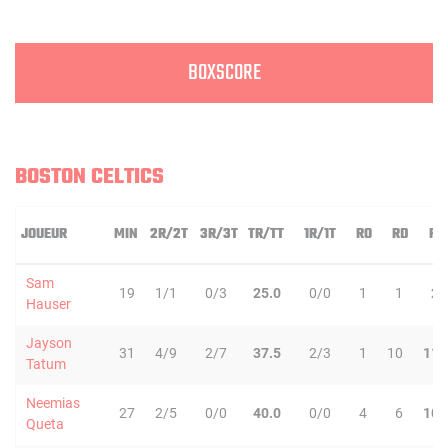
BOXSCORE
BOSTON CELTICS
JOUEUR
MIN
2R/2T
3R/3T
TR/TT
1R/1T
RO
RD
RT
Sam
19
1/1
0/3
25.0
0/0
1
1
2
Hauser
Jayson
31
4/9
2/7
37.5
2/3
1
10
11
Tatum
Neemias
27
2/5
0/0
40.0
0/0
4
6
10
Queta