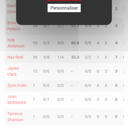
Donte
Personnaliser
31
1/2
2/7
33.3
0/0
0
2
2
2
DiVincenzo
Bones
29
5/7
3/7
57.1
4/4
0
3
3
3
Hyland
Kyle
16
3/5
0/0
60.0
0/0
4
0
4
3
Anderson
Naz Reid
26
3/8
1/4
33.3
2/2
1
6
7
0
Jaylen
12
0/0
0/0
-
0/0
0
3
3
2
Clark
Zyon Pullin
1
0/0
0/0
-
0/0
0
0
0
0
Joan
1
0/1
0/0
-
0/0
0
0
0
0
BERINGER
Terrence
1
0/0
0/0
-
0/0
0
0
0
0
Shannon