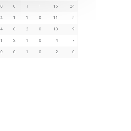
0
0
1
1
15
24
2
1
1
0
11
5
4
0
2
0
13
9
1
2
1
0
4
7
0
0
1
0
2
0