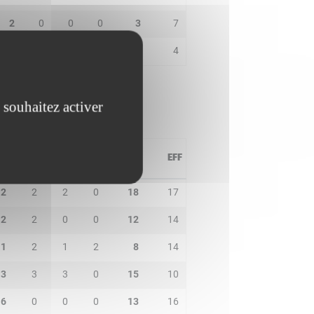
2
0
0
0
3
7
0
0
0
2
2
4
 souhaitez activer
PD
IN
BP
CO
PTS
EFF
2
2
2
0
18
17
2
2
0
0
12
14
1
2
1
2
8
14
3
3
3
0
15
10
6
0
0
0
13
16