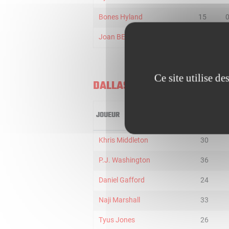
Bones Hyland
15
Joan BERINGER
4
Ce site utilise d
DALLAS MAVERICKS
JOUEUR
MIN
Khris Middleton
30
P.J. Washington
36
Daniel Gafford
24
Naji Marshall
33
Tyus Jones
26