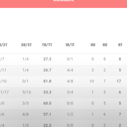
R/2T
3R/3T
TR/TT
1R/1T
RO
RD
RT
2/7
1/4
27.3
0/1
0
8
8
3/11
1/4
26.7
4/4
3
2
5
9/10
0/1
81.8
4/8
10
7
17
11/17
5/13
53.3
3/4
1
5
6
0/0
3/5
60.0
0/0
0
5
5
4/6
4/8
57.1
1/2
1
6
7
1/4
1/5
22.2
0/0
0
2
2