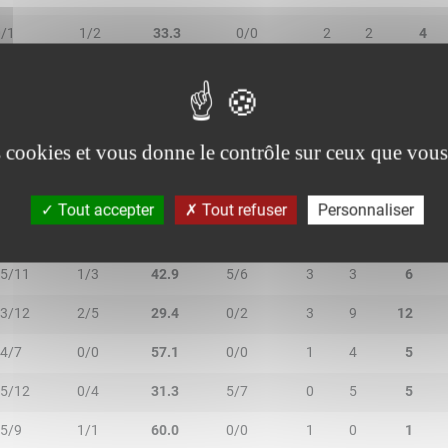
0/1
1/2
33.3
0/0
2
2
4
1/1
0/0
100.0
0/0
0
0
0
es cookies et vous donne le contrôle sur ceux que vous
Tout accepter
Tout refuser
Personnaliser
2R/2T
3R/3T
TR/TT
1R/1T
RO
RD
RT
5/11
1/3
42.9
5/6
3
3
6
3/12
2/5
29.4
0/2
3
9
12
4/7
0/0
57.1
0/0
1
4
5
5/12
0/4
31.3
5/7
0
5
5
5/9
1/1
60.0
0/0
1
0
1