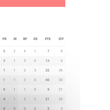
PD
IN
BP
CO
PTS
EFF
5
2
6
1
7
8
3
1
5
0
13
6
1
1
2
3
22
36
1
1
3
0
40
30
9
1
1
0
9
21
4
1
2
2
21
26
3
0
0
0
5
3