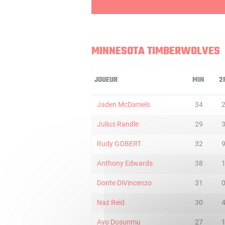
MINNESOTA TIMBERWOLVES
JOUEUR
MIN
2
Jaden McDaniels
34
Julius Randle
29
Rudy GOBERT
32
Anthony Edwards
38
Donte DiVincenzo
31
Naz Reid
30
Ayo Dosunmu
27