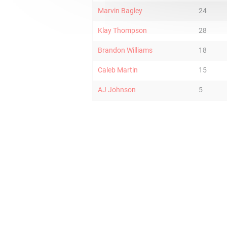
Marvin Bagley
24
Klay Thompson
28
Brandon Williams
18
Caleb Martin
15
AJ Johnson
5