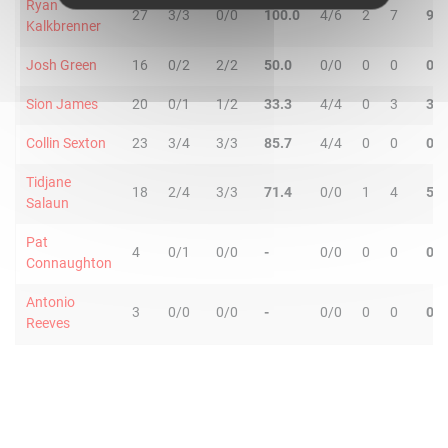
Ryan
27
3/3
0/0
100.0
4/6
2
7
9
Kalkbrenner
Josh Green
16
0/2
2/2
50.0
0/0
0
0
0
Sion James
20
0/1
1/2
33.3
4/4
0
3
3
Collin Sexton
23
3/4
3/3
85.7
4/4
0
0
0
Tidjane
18
2/4
3/3
71.4
0/0
1
4
5
Salaun
Pat
4
0/1
0/0
-
0/0
0
0
0
Connaughton
Antonio
3
0/0
0/0
-
0/0
0
0
0
Reeves