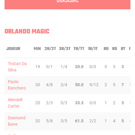
BOXSCORE
ORLANDO MAGIC
JOUEUR
MIN
2R/2T
3R/3T
TR/TT
1R/1T
RO
RD
RT
PD
Tristan Da
19
0/1
1/4
20.0
0/0
0
3
3
1
Silva
Paolo
30
4/8
2/4
50.0
9/12
2
5
7
5
Banchero
Wendell
20
2/3
0/3
33.3
0/0
1
2
3
3
Carter
Desmond
32
5/8
3/5
61.5
2/2
1
4
5
4
Bane