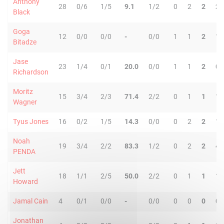
Anthony
28
0/6
1/5
9.1
1/2
0
2
2
2
Black
Goga
12
0/0
0/0
-
0/0
1
1
2
1
Bitadze
Jase
23
1/4
0/1
20.0
0/0
1
1
2
0
Richardson
Moritz
15
3/4
2/3
71.4
2/2
0
1
1
1
Wagner
Tyus Jones
16
0/2
1/5
14.3
0/0
0
2
2
1
Noah
19
3/4
2/2
83.3
1/2
0
2
2
4
PENDA
Jett
18
1/1
2/5
50.0
2/2
0
1
1
1
Howard
Jamal Cain
4
0/1
0/0
-
0/0
0
0
0
0
Jonathan