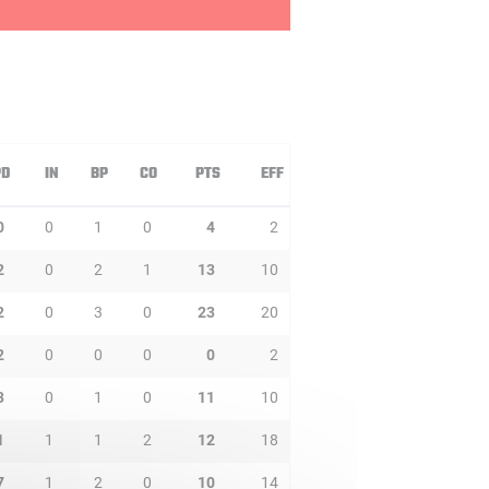
PD
IN
BP
CO
PTS
EFF
0
0
1
0
4
2
2
0
2
1
13
10
2
0
3
0
23
20
2
0
0
0
0
2
3
0
1
0
11
10
1
1
1
2
12
18
7
1
2
0
10
14