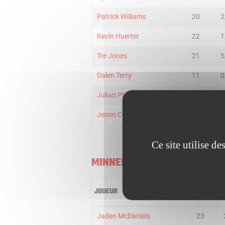
Patrick Williams
20
2
Kevin Huerter
22
1
Tre Jones
21
5
Dalen Terry
11
0
Julian Phillips
6
1
Jevon Carter
5
0
Ce site utilise d
MINNESOTA TIMBERWOLVES
JOUEUR
MIN
2
Jaden McDaniels
23