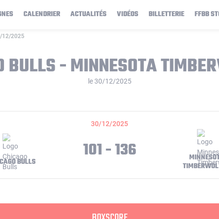
GNES
CALENDRIER
ACTUALITÉS
VIDÉOS
BILLETTERIE
FFBB ST
0/12/2025
O BULLS - MINNESOTA TIMBE
le 30/12/2025
30/12/2025
101 - 136
MINNESO
CAGO BULLS
TIMBERWOL
BOXSCORE