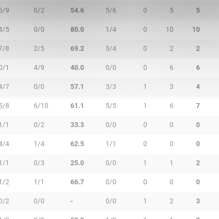
6/9
0/2
54.6
5/6
0
5
5
4/5
0/0
80.0
1/4
0
10
10
7/8
2/5
69.2
3/4
0
2
2
0/1
4/9
40.0
0/0
0
6
6
4/7
0/0
57.1
3/3
1
3
4
5/8
6/10
61.1
5/5
1
6
7
1/1
0/2
33.3
0/0
0
0
0
4/4
1/4
62.5
1/1
0
0
0
1/1
0/3
25.0
0/0
1
1
2
1/2
1/1
66.7
0/0
0
0
0
0/2
0/0
-
0/0
1
2
3