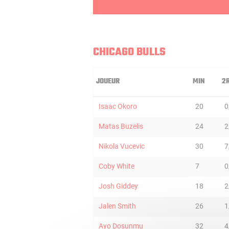
CHICAGO BULLS
JOUEUR
MIN
2
Isaac Okoro
20
0
Matas Buzelis
24
2
Nikola Vucevic
30
7
Coby White
7
0
Josh Giddey
18
2
Jalen Smith
26
1
Ayo Dosunmu
32
4