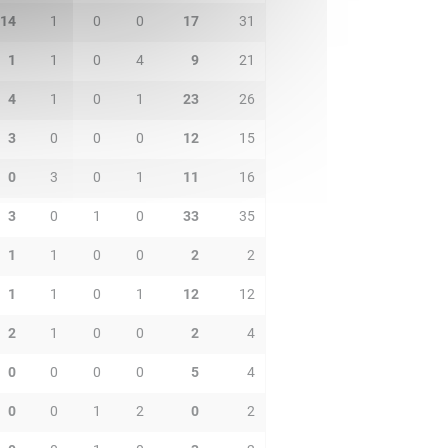
14
1
0
0
17
31
1
1
0
4
9
21
4
1
0
1
23
26
3
0
0
0
12
15
0
3
0
1
11
16
3
0
1
0
33
35
1
1
0
0
2
2
1
1
0
1
12
12
2
1
0
0
2
4
0
0
0
0
5
4
0
0
1
2
0
2