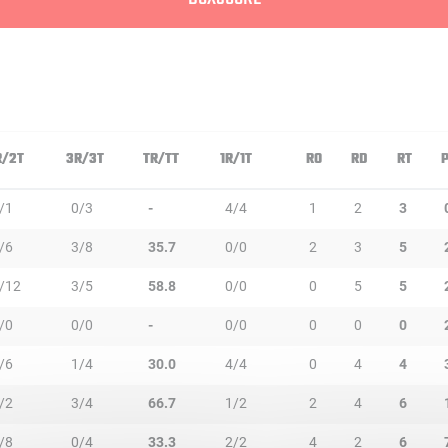
R/2T
3R/3T
TR/TT
1R/1T
RO
RD
RT
/1
0/3
-
4/4
1
2
3
/6
3/8
35.7
0/0
2
3
5
/12
3/5
58.8
0/0
0
5
5
/0
0/0
-
0/0
0
0
0
/6
1/4
30.0
4/4
0
4
4
/2
3/4
66.7
1/2
2
4
6
/8
0/4
33.3
2/2
4
2
6