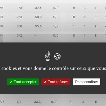
/5
1/3
37.5
0/0
0
3
3
/3
2/3
50.0
0/0
0
6
6
/9
0/0
55.6
1/2
1
1
2
/1
0/2
-
0/0
0
1
1
/1
0/1
50.0
0/0
0
1
1
/1
0/1
-
0/0
0
0
0
es cookies et vous donne le contrôle sur ceux que vous
Tout accepter
Tout refuser
Personnaliser
R/2T
3R/3T
TR/TT
1R/1T
RO
RD
RT
2/8
1/1
33.3
0/0
2
3
5