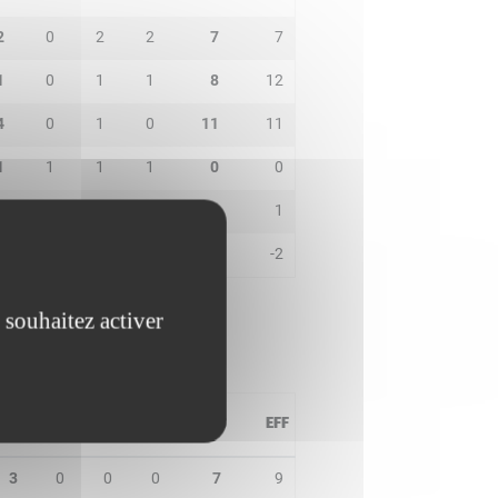
2
0
2
2
7
7
1
0
1
1
8
12
4
0
1
0
11
11
1
1
1
1
0
0
0
0
1
0
2
1
0
0
0
0
0
-2
 souhaitez activer
PD
IN
BP
CO
PTS
EFF
3
0
0
0
7
9