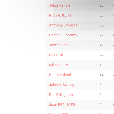
Julius Randle
28
Rudy GOBERT
30
Anthony Edwards
32
Donte DiVincenzo
27
Jaylen Clark
19
Naz Reid
27
Mike Conley
18
Bones Hyland
14
Johnny Juzang
6
Rob Dillingham
6
Joan BERINGER
6