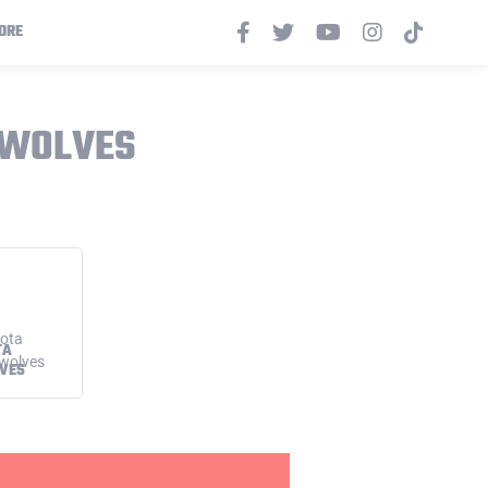
ORE
RWOLVES
TA
VES