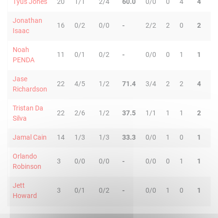
Tyus Jones
20
1/1
2/4
60.0
0/0
0
4
4
3
Jonathan
16
0/2
0/0
-
2/2
2
0
2
0
Isaac
Noah
11
0/1
0/2
-
0/0
0
1
1
1
PENDA
Jase
22
4/5
1/2
71.4
3/4
2
2
4
2
Richardson
Tristan Da
22
2/6
1/2
37.5
1/1
1
1
2
2
Silva
Jamal Cain
14
1/3
1/3
33.3
0/0
1
0
1
1
Orlando
3
0/0
0/0
-
0/0
0
1
1
1
Robinson
Jett
3
0/1
0/2
-
0/0
1
0
1
1
Howard