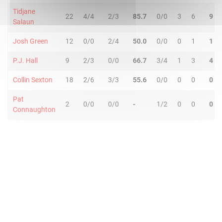
Tidjane
22
4/4
2/3
85.7
0/0
3
6
9
Salaun
Josh Green
12
0/0
2/4
50.0
0/0
0
1
1
P.J. Hall
9
2/3
0/0
66.7
3/4
1
3
4
Collin Sexton
18
2/6
3/3
55.6
0/0
0
0
0
Pat
2
0/0
0/0
-
1/2
0
0
0
Connaughton