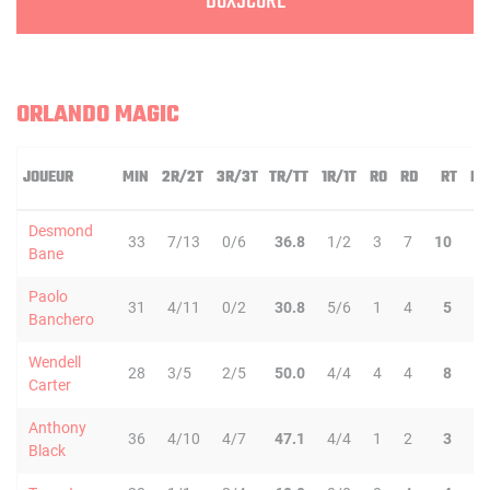
BOXSCORE
ORLANDO MAGIC
JOUEUR
MIN
2R/2T
3R/3T
TR/TT
1R/1T
RO
RD
RT
PD
Desmond
33
7/13
0/6
36.8
1/2
3
7
10
4
Bane
Paolo
31
4/11
0/2
30.8
5/6
1
4
5
2
Banchero
Wendell
28
3/5
2/5
50.0
4/4
4
4
8
1
Carter
Anthony
36
4/10
4/7
47.1
4/4
1
2
3
4
Black