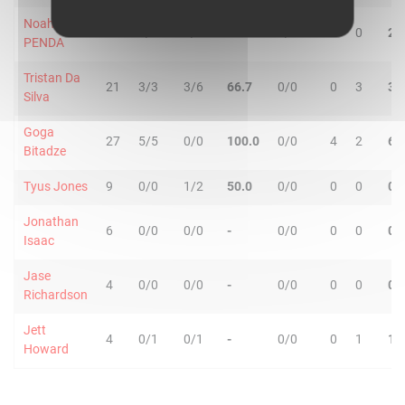
Noah
12
2/3
0/0
66.7
0/0
2
0
2
PENDA
Tristan Da
21
3/3
3/6
66.7
0/0
0
3
3
Silva
Goga
27
5/5
0/0
100.0
0/0
4
2
6
Bitadze
Tyus Jones
9
0/0
1/2
50.0
0/0
0
0
0
Jonathan
6
0/0
0/0
-
0/0
0
0
0
Isaac
Jase
4
0/0
0/0
-
0/0
0
0
0
Richardson
Jett
4
0/1
0/1
-
0/0
0
1
1
Howard