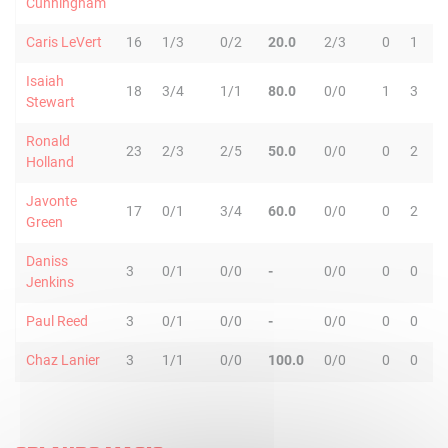
Cunningham
Caris LeVert
16
1/3
0/2
20.0
2/3
0
1
Isaiah
18
3/4
1/1
80.0
0/0
1
3
Stewart
Ronald
23
2/3
2/5
50.0
0/0
0
2
Holland
Javonte
17
0/1
3/4
60.0
0/0
0
2
Green
Daniss
3
0/1
0/0
-
0/0
0
0
Jenkins
Paul Reed
3
0/1
0/0
-
0/0
0
0
Chaz Lanier
3
1/1
0/0
100.0
0/0
0
0