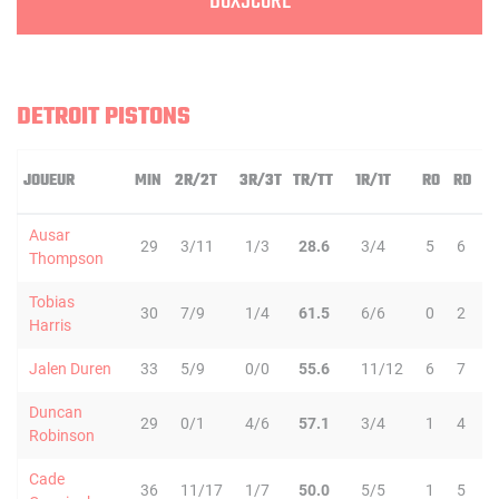
BOXSCORE
DETROIT PISTONS
JOUEUR
MIN
2R/2T
3R/3T
TR/TT
1R/1T
RO
RD
Ausar
29
3/11
1/3
28.6
3/4
5
6
1
Thompson
Tobias
30
7/9
1/4
61.5
6/6
0
2
Harris
Jalen Duren
33
5/9
0/0
55.6
11/12
6
7
1
Duncan
29
0/1
4/6
57.1
3/4
1
4
Robinson
Cade
36
11/17
1/7
50.0
5/5
1
5