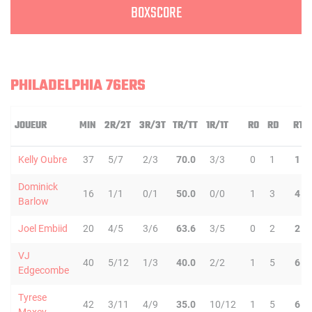
BOXSCORE
PHILADELPHIA 76ERS
JOUEUR
MIN
2R/2T
3R/3T
TR/TT
1R/1T
RO
RD
RT
Kelly Oubre
37
5/7
2/3
70.0
3/3
0
1
1
Dominick
16
1/1
0/1
50.0
0/0
1
3
4
Barlow
Joel Embiid
20
4/5
3/6
63.6
3/5
0
2
2
VJ
40
5/12
1/3
40.0
2/2
1
5
6
Edgecombe
Tyrese
42
3/11
4/9
35.0
10/12
1
5
6