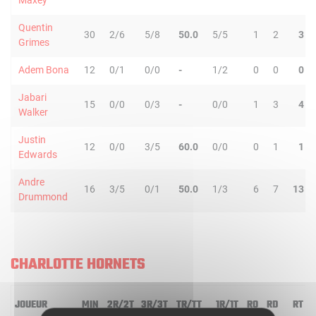
Maxey
Quentin
30
2/6
5/8
50.0
5/5
1
2
3
Grimes
Adem Bona
12
0/1
0/0
-
1/2
0
0
0
Jabari
15
0/0
0/3
-
0/0
1
3
4
Walker
Justin
12
0/0
3/5
60.0
0/0
0
1
1
Edwards
Andre
16
3/5
0/1
50.0
1/3
6
7
13
Drummond
CHARLOTTE HORNETS
JOUEUR
MIN
2R/2T
3R/3T
TR/TT
1R/1T
RO
RD
RT