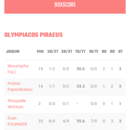
BOXSCORE
OLYMPIACOS PIRAEUS
JOUEUR
MIN
2R/2T
3R/3T
TR/TT
1R/1T
RO
RD
RT
P
Moustapha
19
1/2
0/0
50.0
0/0
2
1
3
1
FALL
Kostas
14
1/1
0/2
33.3
0/0
1
2
3
0
Papanikolaou
Shaquielle
3
0/0
0/1
-
0/0
0
1
1
0
McKissic
Evan
35
6/9
4/9
55.6
7/9
0
3
3
2
FOURNIER