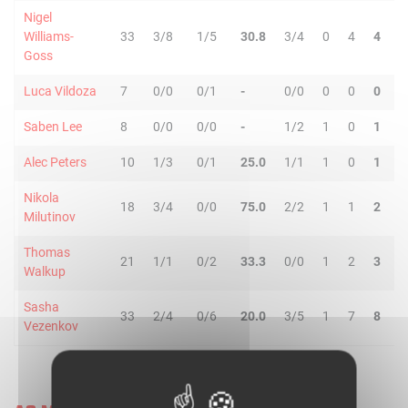
Nigel
Williams-
33
3/8
1/5
30.8
3/4
0
4
4
2
Goss
Luca Vildoza
7
0/0
0/1
-
0/0
0
0
0
0
Saben Lee
8
0/0
0/0
-
1/2
1
0
1
1
Alec Peters
10
1/3
0/1
25.0
1/1
1
0
1
1
Nikola
18
3/4
0/0
75.0
2/2
1
1
2
0
Milutinov
Thomas
21
1/1
0/2
33.3
0/0
1
2
3
2
Walkup
Sasha
33
2/4
0/6
20.0
3/5
1
7
8
1
Vezenkov