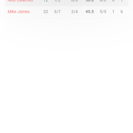
Nick Calathes
12
1/2
0/0
50.0
0/0
0
1
1
Mike James
32
3/7
2/4
45.5
5/5
1
6
7