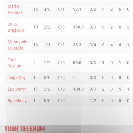
Marko
16
4/6
0/1
57.1
0/0
4
2
6
0
Pecarski
Luka
18
2/2
0/0
100.0
0/0
4
2
6
2
Brajkovic
Muhaymin
16
1/1
0/2
33.3
3/4
0
4
4
1
Mustafa
Tarik
5
1/2
0/0
50.0
0/0
1
0
1
0
Sezgun
Tolga Kay
1
0/0
0/0
-
0/0
0
0
0
0
Ege Demir
17
2/2
0/0
100.0
0/0
2
3
5
1
Ege Akcay
1
0/0
0/0
-
1/2
0
0
0
0
TURK TELEKOM