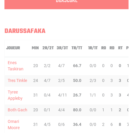
BOXSCORE
DARUSSAFAKA
JOUEUR
MIN
2R/2T
3R/3T
TR/TT
1R/1T
RO
RD
RT
PD
Enes
20
2/2
4/7
66.7
0/0
0
0
0
1
Taskiran
Tres Tinkle
24
4/7
2/5
50.0
2/3
0
3
3
0
Tyree
31
0/4
4/11
26.7
1/1
0
3
3
4
Appleby
Both Gach
20
0/1
4/4
80.0
0/0
1
1
2
0
Omari
31
4/5
0/6
36.4
0/0
2
6
8
7
Moore