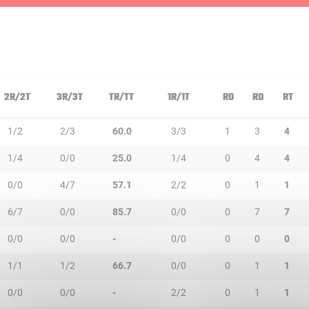
2R/2T
3R/3T
TR/TT
1R/1T
RO
RD
RT
1/2
2/3
60.0
3/3
1
3
4
1/4
0/0
25.0
1/4
0
4
4
0/0
4/7
57.1
2/2
0
1
1
6/7
0/0
85.7
0/0
0
7
7
0/0
0/0
-
0/0
0
0
0
1/1
1/2
66.7
0/0
0
1
1
0/0
0/0
-
2/2
0
1
1