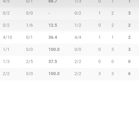
4/5
0/1
66.7
1/3
0
1
1
0/2
0/0
-
0/2
1
2
3
0/2
1/6
12.5
1/2
0
2
2
4/10
0/1
36.4
4/4
1
1
2
1/1
0/0
100.0
0/0
0
3
3
1/3
2/5
37.5
2/2
0
0
0
2/2
0/0
100.0
2/2
3
3
6