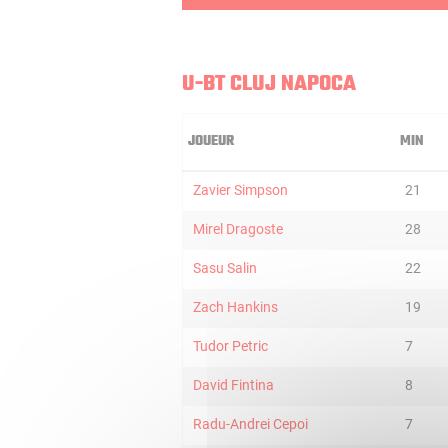
U-BT CLUJ NAPOCA
JOUEUR
MIN
Zavier Simpson
21
Mirel Dragoste
28
Sasu Salin
22
Zach Hankins
19
Tudor Petric
7
David Fintina
8
Radu-Andrei Cepoi
7