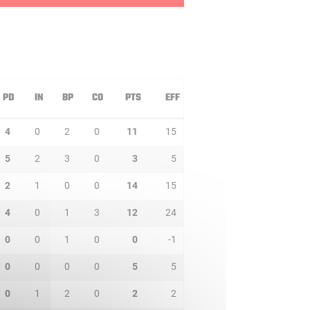
PD
IN
BP
CO
PTS
EFF
4
0
2
0
11
15
5
2
3
0
3
5
2
1
0
0
14
15
4
0
1
3
12
24
0
0
1
0
0
-1
0
0
0
0
5
5
0
1
2
0
2
2