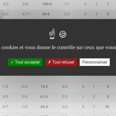
3/3
0/0
100.0
1/1
0
1
1
0/0
6/11
54.6
2/2
0
3
3
1/1
1/1
100.0
2/2
0
2
2
5/10
2/7
41.2
2/3
0
3
3
es cookies et vous donne le contrôle sur ceux que vous
Tout accepter
Tout refuser
Personnaliser
2R/2T
3R/3T
TR/TT
1R/1T
RO
RD
RT
1/3
0/4
14.3
0/0
4
1
5
3/5
5/8
61.5
2/2
1
2
3
3/7
1/5
33.3
2/2
3
7
10