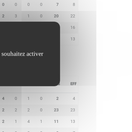
0
0
0
0
7
8
2
3
1
0
20
22
7
1
1
0
7
16
2
1
2
2
18
13
 souhaitez activer
PD
IN
BP
CO
PTS
EFF
4
0
1
0
2
4
2
2
2
0
23
23
2
1
4
1
11
13