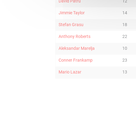
David Patru
12
Jimmie Taylor
14
Stefan Grasu
18
Anthony Roberts
22
Aleksandar Marelja
10
Conner Frankamp
23
Mario Lazar
13