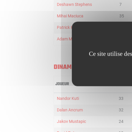
Deshawn Stephens
7
Mihai Maciuca
35
Patrick Richard
19
Adam MOKOKA
27
Ce site utilise d
DINAMO BUCURESTI
JOUEUR
MIN
Nandor Kuti
33
Dalan Ancrum
32
Jakov Mustapic
24