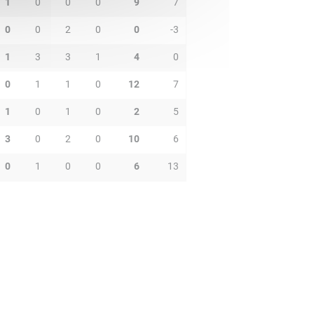
1
0
0
0
9
7
0
0
2
0
0
-3
1
3
3
1
4
0
0
1
1
0
12
7
1
0
1
0
2
5
3
0
2
0
10
6
0
1
0
0
6
13