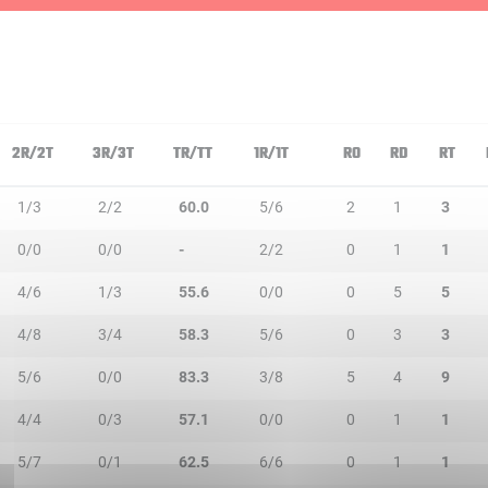
2R/2T
3R/3T
TR/TT
1R/1T
RO
RD
RT
1/3
2/2
60.0
5/6
2
1
3
0/0
0/0
-
2/2
0
1
1
4/6
1/3
55.6
0/0
0
5
5
4/8
3/4
58.3
5/6
0
3
3
5/6
0/0
83.3
3/8
5
4
9
4/4
0/3
57.1
0/0
0
1
1
5/7
0/1
62.5
6/6
0
1
1