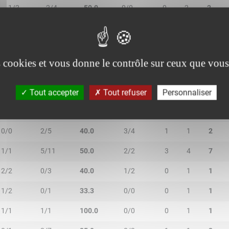
1/2
2/4
50.0
0/0
0
2
2
0/1
0/0
-
0/2
1
1
2
es cookies et vous donne le contrôle sur ceux que vous
Tout accepter
Tout refuser
Personnaliser
2R/2T
3R/3T
TR/TT
1R/1T
RO
RD
RT
0/0
2/5
40.0
3/4
1
1
2
1/1
5/11
50.0
2/2
3
4
7
2/2
0/3
40.0
1/2
0
1
1
1/2
0/1
33.3
0/0
0
1
1
1/1
1/1
100.0
0/0
0
1
1