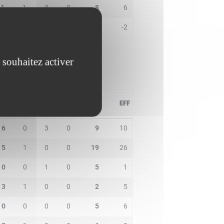
1
1
3
0
8
6
0
0
1
0
0
-2
 souhaitez activer
PD
IN
BP
CO
PTS
EFF
6
0
3
0
9
10
5
1
0
0
19
26
0
0
1
0
5
1
3
1
0
0
2
5
0
0
0
0
5
6