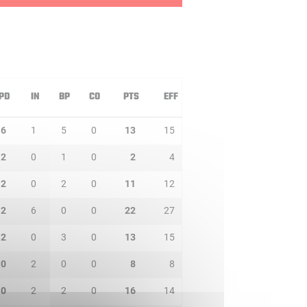
PD
IN
BP
CO
PTS
EFF
6
1
5
0
13
15
2
0
1
0
2
4
2
0
2
0
11
12
2
6
0
0
22
27
2
0
3
0
13
15
0
2
0
0
8
8
0
2
2
0
16
14