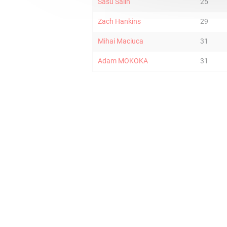
Sasu Salin
25
Zach Hankins
29
Mihai Maciuca
31
Adam MOKOKA
31