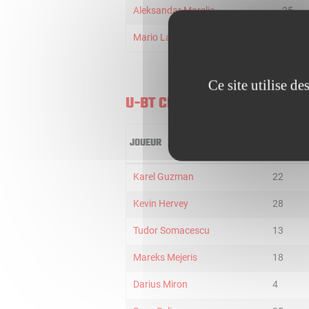
Aleksandar Marelja
25
Mario Lazar
6
Ce site utilise d
U-BT CLUJ NAPOCA
JOUEUR
MIN
Karel Guzman
22
Kevin Hervey
28
Tudor Somacescu
13
Mareks Mejeris
18
Darius Miron
4