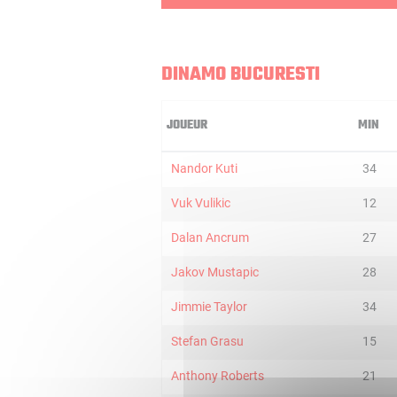
DINAMO BUCURESTI
JOUEUR
MIN
Nandor Kuti
34
Vuk Vulikic
12
Dalan Ancrum
27
Jakov Mustapic
28
Jimmie Taylor
34
Stefan Grasu
15
Anthony Roberts
21