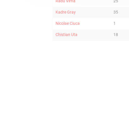
Radu Virna
25
Kadre Gray
35
Nicolae Ciuca
1
Chistian Uta
18