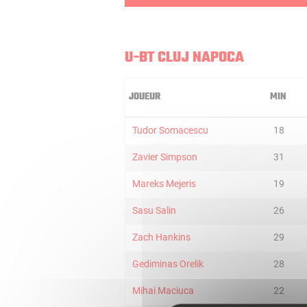
U-BT CLUJ NAPOCA
JOUEUR
MIN
Tudor Somacescu
18
Zavier Simpson
31
Mareks Mejeris
19
Sasu Salin
26
Zach Hankins
29
Gediminas Orelik
28
Mihai Maciuca
22