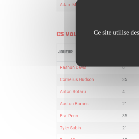
Adam MOKOKA
26
Ce site utilise d
CS VALCEA 1924
JOUEUR
MIN
Rashun Davis
6
Cornelius Hudson
35
Anton Rotaru
4
Auston Barnes
21
Eral Penn
35
Tyler Sabin
21