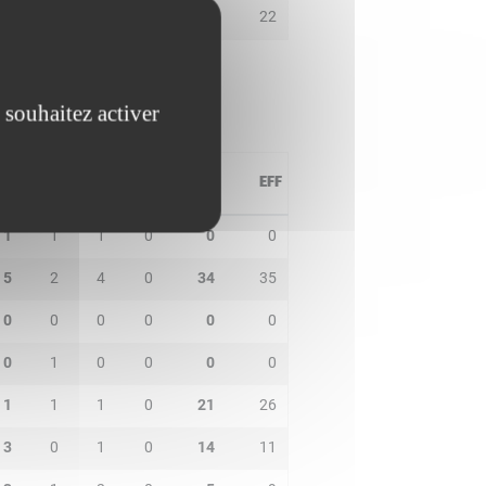
2
3
2
0
22
22
 souhaitez activer
PD
IN
BP
CO
PTS
EFF
1
1
1
0
0
0
5
2
4
0
34
35
0
0
0
0
0
0
0
1
0
0
0
0
1
1
1
0
21
26
3
0
1
0
14
11