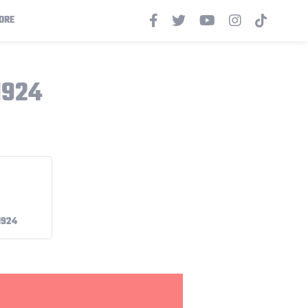
ORE
1924
1924