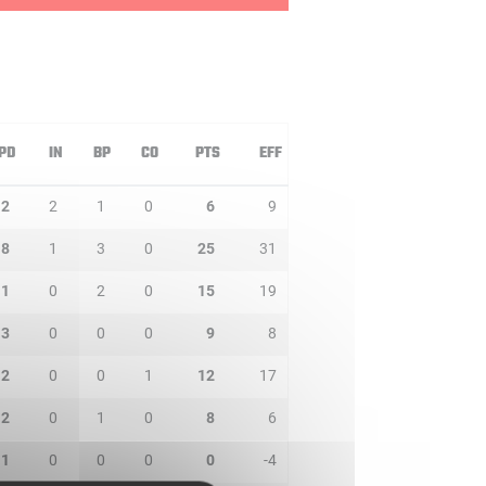
PD
IN
BP
CO
PTS
EFF
2
2
1
0
6
9
8
1
3
0
25
31
1
0
2
0
15
19
3
0
0
0
9
8
2
0
0
1
12
17
2
0
1
0
8
6
1
0
0
0
0
-4