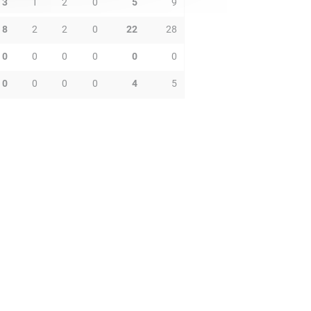
3
1
2
0
5
9
8
2
2
0
22
28
0
0
0
0
0
0
0
0
0
0
4
5