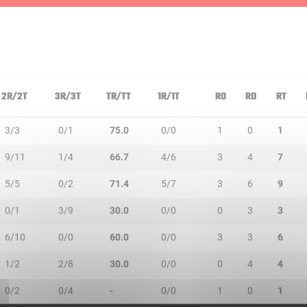
2R/2T
3R/3T
TR/TT
1R/1T
RO
RD
RT
3/3
0/1
75.0
0/0
1
0
1
9/11
1/4
66.7
4/6
3
4
7
5/5
0/2
71.4
5/7
3
6
9
0/1
3/9
30.0
0/0
0
3
3
6/10
0/0
60.0
0/0
3
3
6
1/2
2/8
30.0
0/0
0
4
4
0/2
0/4
-
0/0
1
0
1