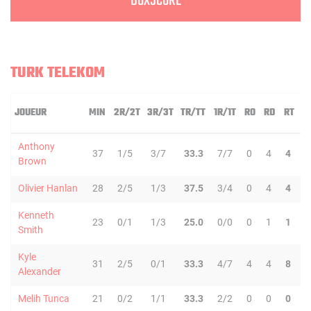
BOXSCORE
TURK TELEKOM
JOUEUR
MIN
2R/2T
3R/3T
TR/TT
1R/1T
RO
RD
RT
P
Anthony
37
1/5
3/7
33.3
7/7
0
4
4
3
Brown
Olivier Hanlan
28
2/5
1/3
37.5
3/4
0
4
4
4
Kenneth
23
0/1
1/3
25.0
0/0
0
1
1
3
Smith
Kyle
31
2/5
0/1
33.3
4/7
4
4
8
0
Alexander
Melih Tunca
21
0/2
1/1
33.3
2/2
0
0
0
2