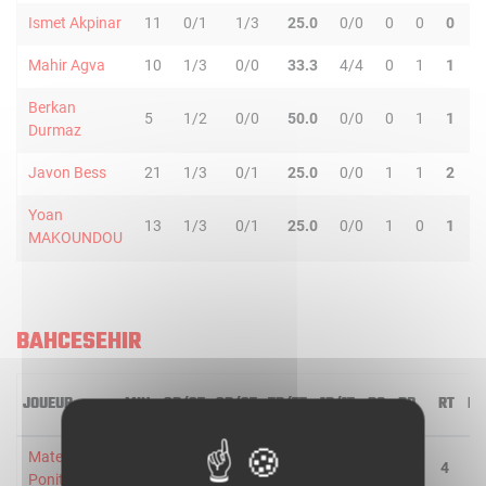
Ismet Akpinar
11
0/1
1/3
25.0
0/0
0
0
0
0
Mahir Agva
10
1/3
0/0
33.3
4/4
0
1
1
0
Berkan
5
1/2
0/0
50.0
0/0
0
1
1
0
Durmaz
Javon Bess
21
1/3
0/1
25.0
0/0
1
1
2
2
Yoan
13
1/3
0/1
25.0
0/0
1
0
1
0
MAKOUNDOU
BAHCESEHIR
JOUEUR
MIN
2R/2T
3R/3T
TR/TT
1R/1T
RO
RD
RT
PD
Mateusz
23
4/7
0/1
50.0
2/2
1
3
4
4
Ponitka