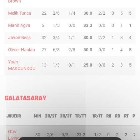
Brown
Melih Tunca
22
2/6
1/4
30.0
2/2
0
5
5
Mahir Agva
6
1/3
0/0
33.3
0/0
0
1
1
Javon Bess
32
3/4
1/1
80.0
2/2
1
3
4
Olivier Hanlan
27
6/8
2/8
50.0
0/0
1
4
5
Yoan
13
1/3
0/1
25.0
0/0
2
3
5
MAKOUNDOU
GALATASARAY
JOUEUR
MIN
2R/2T
3R/3T
TR/TT
1R/1T
RO
RD
RT
PD
Otis
30
2/6
0/3
22.2
1/2
0
2
2
7
Livingston