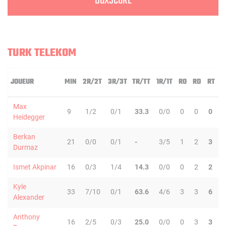
BOXSCORE
TURK TELEKOM
JOUEUR
MIN
2R/2T
3R/3T
TR/TT
1R/1T
RO
RD
RT
P
Max
9
1/2
0/1
33.3
0/0
0
0
0
Heidegger
Berkan
21
0/0
0/1
-
3/5
1
2
3
Durmaz
Ismet Akpinar
16
0/3
1/4
14.3
0/0
0
2
2
Kyle
33
7/10
0/1
63.6
4/6
3
3
6
Alexander
Anthony
16
2/5
0/3
25.0
0/0
0
3
3