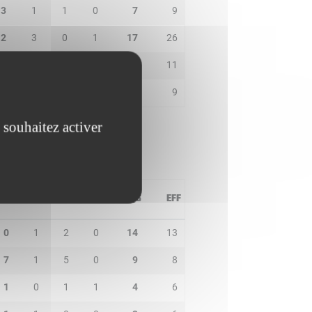
3
1
1
0
7
9
2
3
0
1
17
26
1
1
0
0
9
11
1
1
1
0
9
9
 souhaitez activer
PD
IN
BP
CO
PTS
EFF
0
1
2
0
14
13
7
1
5
0
9
8
1
0
1
1
4
6