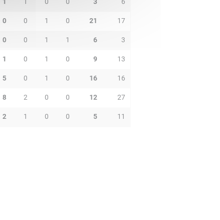
1
1
0
0
3
6
0
0
1
0
21
17
0
0
1
1
6
3
1
0
1
0
9
13
5
0
1
0
16
16
8
2
0
0
12
27
2
1
0
0
5
11