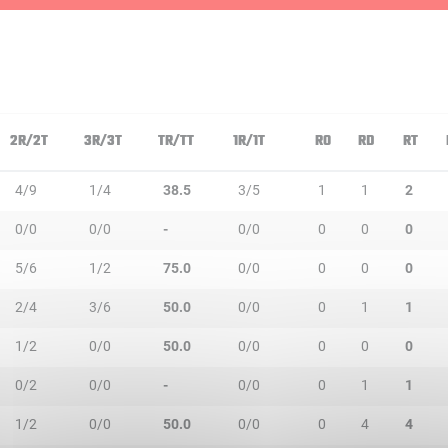
2R/2T
3R/3T
TR/TT
1R/1T
RO
RD
RT
4/9
1/4
38.5
3/5
1
1
2
0/0
0/0
-
0/0
0
0
0
5/6
1/2
75.0
0/0
0
0
0
2/4
3/6
50.0
0/0
0
1
1
1/2
0/0
50.0
0/0
0
0
0
0/2
0/0
-
0/0
0
1
1
1/2
0/0
50.0
0/0
0
4
4