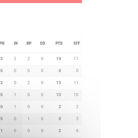
PD
IN
BP
CO
PTS
EFF
5
2
2
0
14
11
0
0
0
0
0
0
2
0
2
0
13
11
0
1
0
0
13
10
0
1
0
0
2
2
5
0
1
0
0
3
1
0
0
0
2
6