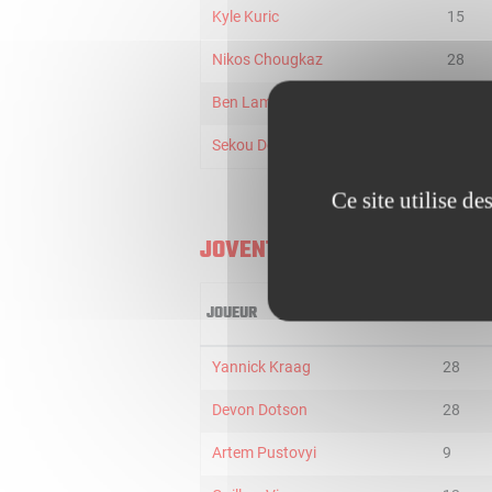
Kyle Kuric
15
Nikos Chougkaz
28
Ben Lammers
24
Sekou Doumbouya
12
Ce site utilise d
JOVENTUT BADALONA
JOUEUR
MIN
Yannick Kraag
28
Devon Dotson
28
Artem Pustovyi
9