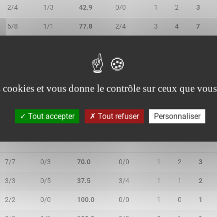
2/4
1/3
42.9
0/0
1
2
3
6/8
1/1
77.8
2/4
3
4
7
4/9
0/0
44.4
1/1
2
3
5
4/5
0/1
66.7
1/2
0
2
2
es cookies et vous donne le contrôle sur ceux que vous
Tout accepter
Tout refuser
Personnaliser
2R/2T
3R/3T
TR/TT
1R/1T
RO
RD
RT
7/7
0/3
70.0
0/0
1
2
3
3/3
0/5
37.5
3/4
1
1
2
2/2
0/0
100.0
0/0
1
0
1