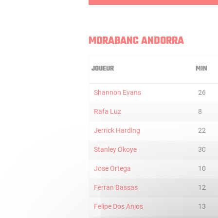
MORABANC ANDORRA
JOUEUR
MIN
Shannon Evans
26
Rafa Luz
8
Jerrick Harding
22
Stanley Okoye
30
Jose Ortega
10
Ferran Bassas
12
Felipe Dos Anjos
13