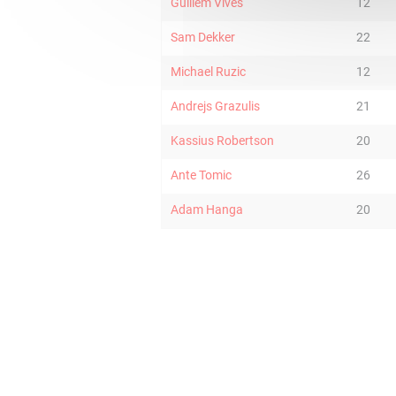
Guillem Vives
12
Sam Dekker
22
Michael Ruzic
12
Andrejs Grazulis
21
Kassius Robertson
20
Ante Tomic
26
Adam Hanga
20