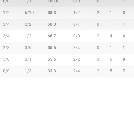
0/0
1/1
100.0
0/0
0
1
1
1/2
6/10
58.3
1/2
2
1
3
3/4
0/2
50.0
0/1
0
1
1
3/4
1/2
66.7
0/0
2
4
6
2/3
3/6
55.6
3/4
0
1
1
5/8
0/1
55.6
2/2
3
6
9
0/0
1/3
33.3
2/4
2
5
7