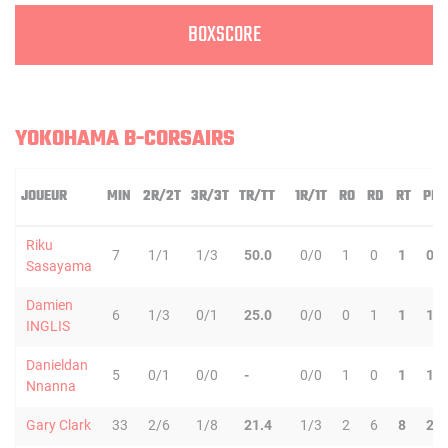
BOXSCORE
YOKOHAMA B-CORSAIRS
JOUEUR
MIN
2R/2T
3R/3T
TR/TT
1R/1T
RO
RD
RT
PD
Riku
7
1/1
1/3
50.0
0/0
1
0
1
0
Sasayama
Damien
6
1/3
0/1
25.0
0/0
0
1
1
1
INGLIS
Danieldan
5
0/1
0/0
-
0/0
1
0
1
1
Nnanna
Gary Clark
33
2/6
1/8
21.4
1/3
2
6
8
2