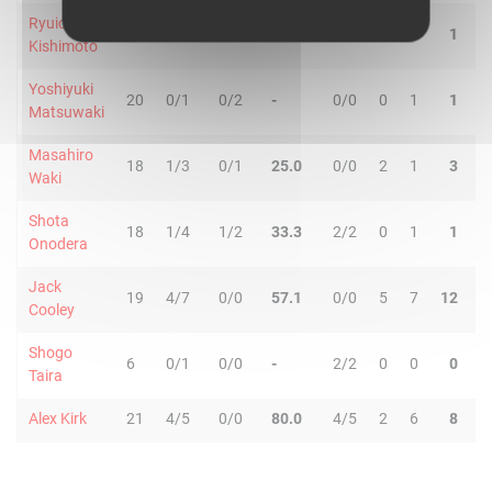
Ryuichi
20
4/7
1/4
45.5
5/5
0
1
1
3
Kishimoto
Yoshiyuki
20
0/1
0/2
-
0/0
0
1
1
1
Matsuwaki
Masahiro
18
1/3
0/1
25.0
0/0
2
1
3
0
Waki
Shota
18
1/4
1/2
33.3
2/2
0
1
1
1
Onodera
Jack
19
4/7
0/0
57.1
0/0
5
7
12
1
Cooley
Shogo
6
0/1
0/0
-
2/2
0
0
0
1
Taira
Alex Kirk
21
4/5
0/0
80.0
4/5
2
6
8
1