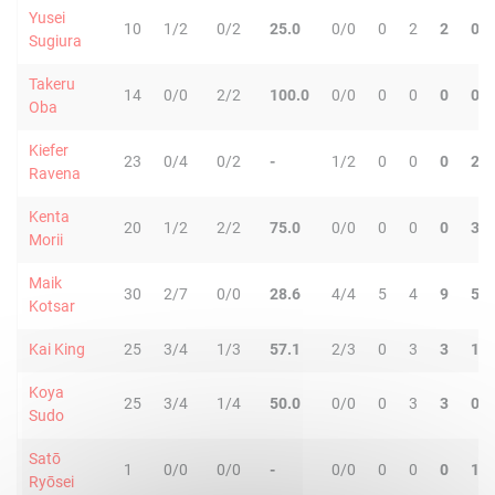
Yusei
10
1/2
0/2
25.0
0/0
0
2
2
0
Sugiura
Takeru
14
0/0
2/2
100.0
0/0
0
0
0
0
Oba
Kiefer
23
0/4
0/2
-
1/2
0
0
0
2
Ravena
Kenta
20
1/2
2/2
75.0
0/0
0
0
0
3
Morii
Maik
30
2/7
0/0
28.6
4/4
5
4
9
5
Kotsar
Kai King
25
3/4
1/3
57.1
2/3
0
3
3
1
Koya
25
3/4
1/4
50.0
0/0
0
3
3
0
Sudo
Satō
1
0/0
0/0
-
0/0
0
0
0
1
Ryōsei